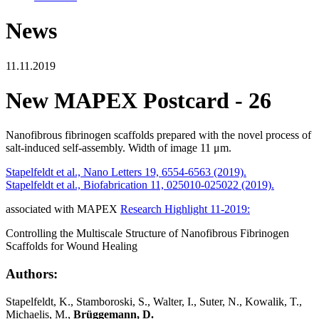
News
11.11.2019
New MAPEX Postcard - 26
Nanofibrous fibrinogen scaffolds prepared with the novel process of
salt-induced self-assembly. Width of image 11 μm.
Stapelfeldt et al., Nano Letters 19, 6554-6563 (2019).
Stapelfeldt et al., Biofabrication 11, 025010-025022 (2019).
associated with MAPEX
Research Highlight 11-2019
:
Controlling the Multiscale Structure of Nanofibrous Fibrinogen
Scaffolds for Wound Healing
Authors:
Stapelfeldt, K., Stamboroski, S., Walter, I., Suter, N., Kowalik, T.,
Michaelis, M.,
Brüggemann, D.