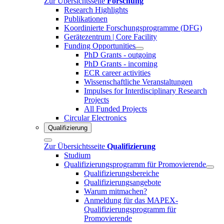
Zur Übersichtsseite
Forschung
Research Highlights
Publikationen
Koordinierte Forschungsprogramme (DFG)
Gerätezentrum | Core Facility
Funding Opportunities
PhD Grants - outgoing
PhD Grants - incoming
ECR career activities
Wissenschaftliche Veranstaltungen
Impulses for Interdisciplinary Research
Projects
All Funded Projects
Circular Electronics
Qualifizierung
Zur Übersichtsseite
Qualifizierung
Studium
Qualifizierungsprogramm für Promovierende
Qualifizierungsbereiche
Qualifizierungsangebote
Warum mitmachen?
Anmeldung für das MAPEX-
Qualifizierungsprogramm für
Promovierende