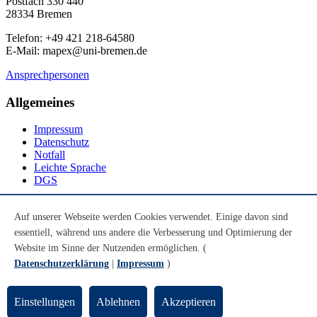
Postfach 330 440
28334 Bremen
Telefon: +49 421 218-64580
E-Mail: mapex@uni-bremen.de
Ansprechpersonen
Allgemeines
Impressum
Datenschutz
Notfall
Leichte Sprache
DGS
Social Media
Auf unserer Webseite werden Cookies verwendet. Einige davon sind
essentiell, während uns andere die Verbesserung und Optimierung der
Youtube
Instagram
Website im Sinne der Nutzenden ermöglichen. (
LinkedIn
Datenschutzerklärung
|
Impressum
)
Mastodon
© Universität Bremen 2026
Einstellungen
Ablehnen
Akzeptieren
Zum Seitenende springen
Zum Seitenanfang springen