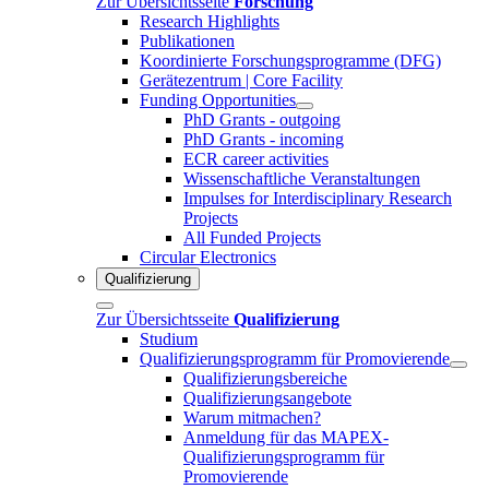
Zur Übersichtsseite
Forschung
Research Highlights
Publikationen
Koordinierte Forschungsprogramme (DFG)
Gerätezentrum | Core Facility
Funding Opportunities
PhD Grants - outgoing
PhD Grants - incoming
ECR career activities
Wissenschaftliche Veranstaltungen
Impulses for Interdisciplinary Research
Projects
All Funded Projects
Circular Electronics
Qualifizierung
Zur Übersichtsseite
Qualifizierung
Studium
Qualifizierungsprogramm für Promovierende
Qualifizierungsbereiche
Qualifizierungsangebote
Warum mitmachen?
Anmeldung für das MAPEX-
Qualifizierungsprogramm für
Promovierende