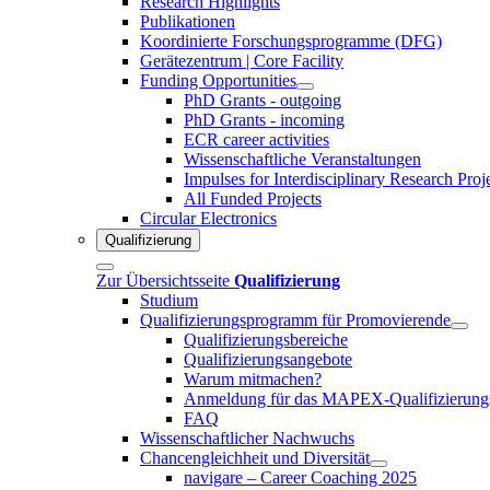
Research Highlights
Publikationen
Koordinierte Forschungsprogramme (DFG)
Gerätezentrum | Core Facility
Funding Opportunities
PhD Grants - outgoing
PhD Grants - incoming
ECR career activities
Wissenschaftliche Veranstaltungen
Impulses for Interdisciplinary Research Proj
All Funded Projects
Circular Electronics
Qualifizierung
Zur Übersichtsseite
Qualifizierung
Studium
Qualifizierungsprogramm für Promovierende
Qualifizierungsbereiche
Qualifizierungsangebote
Warum mitmachen?
Anmeldung für das MAPEX-Qualifizierung
FAQ
Wissenschaftlicher Nachwuchs
Chancengleichheit und Diversität
navigare – Career Coaching 2025