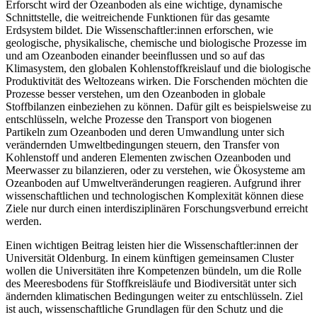
Erforscht wird der Ozeanboden als eine wichtige, dynamische
Schnittstelle, die weitreichende Funktionen für das gesamte
Erdsystem bildet. Die Wissenschaftler:innen erforschen, wie
geologische, physikalische, chemische und biologische Prozesse im
und am Ozeanboden einander beeinflussen und so auf das
Klimasystem, den globalen Kohlenstoffkreislauf und die biologische
Produktivität des Weltozeans wirken. Die Forschenden möchten die
Prozesse besser verstehen, um den Ozeanboden in globale
Stoffbilanzen einbeziehen zu können. Dafür gilt es beispielsweise zu
entschlüsseln, welche Prozesse den Transport von biogenen
Partikeln zum Ozeanboden und deren Umwandlung unter sich
verändernden Umweltbedingungen steuern, den Transfer von
Kohlenstoff und anderen Elementen zwischen Ozeanboden und
Meerwasser zu bilanzieren, oder zu verstehen, wie Ökosysteme am
Ozeanboden auf Umweltveränderungen reagieren. Aufgrund ihrer
wissenschaftlichen und technologischen Komplexität können diese
Ziele nur durch einen interdisziplinären Forschungsverbund erreicht
werden.
Einen wichtigen Beitrag leisten hier die Wissenschaftler:innen der
Universität Oldenburg. In einem künftigen gemeinsamen Cluster
wollen die Universitäten ihre Kompetenzen bündeln, um die Rolle
des Meeresbodens für Stoffkreisläufe und Biodiversität unter sich
ändernden klimatischen Bedingungen weiter zu entschlüsseln. Ziel
ist auch, wissenschaftliche Grundlagen für den Schutz und die