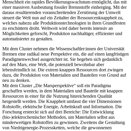
Menschheit ein rapides Bevölkerungswachstum ermöglicht, das mit
einer massiven Ausbeutung fossiler Brennstoffe einherging. Mit der
daraus resultierenden voranschreitenden Zerstörung der Umwelt
steuert die Welt nun auf ein Zeitalter der Ressourcenknappheit zu,
welches nahezu alle Produktionstechnologien in ihren Grundfesten
zu erschüttern droht. Weltweit wird daher bereits intensiv an
Möglichkeiten geforscht, Produktion nachhaltiger, effizienter und
automatisierter zu gestalten.
Mit dem Cluster nehmen die Wissenschaftler:innen der Universität
Bremen eine radikal neue Perspektive ein, die auf einen langfristigen
Paradigmenwechsel ausgerichtet ist. Sie begeben sich gedanklich
auf den Mars, eine Welt, die potenziell bewohnbar aber
lebensfeindlich ist. Die extrem knappen Ressourcen dort zwingen
dazu, die Produktion von Materialien und Bauteilen von Grund auf
neu zu denken.
Mit dem Cluster „Die Marsperspektive“ soll ein Paradigma
geschaffen werden, in dem Materialien und Bauteile mit knappen
Ressourcen in einer für die Nutzung hinreichenden Qualität
hergestellt werden. Die Knappheit umfasst die vier Dimensionen
Rohstoffe, elektrische Energie, Arbeitskraft und Information. Die
Forschung erstreckt sich auf drei Bereiche: Die Entwicklung
(bio-)elektrochemischer Methoden, um Materialien selbst aus
minderwertigen Rohstoffen zu gewinnen. Zweitens die Gestaltung
von Niedrigenergie-Prozessketten, welche die gewonnenen