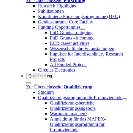
Zur Übersichtsseite
Forschung
Research Highlights
Publikationen
Koordinierte Forschungsprogramme (DFG)
Gerätezentrum | Core Facility
Funding Opportunities
PhD Grants - outgoing
PhD Grants - incoming
ECR career activities
Wissenschaftliche Veranstaltungen
Impulses for Interdisciplinary Research
Projects
All Funded Projects
Circular Electronics
Qualifizierung
Zur Übersichtsseite
Qualifizierung
Studium
Qualifizierungsprogramm für Promovierende
Qualifizierungsbereiche
Qualifizierungsangebote
Warum mitmachen?
Anmeldung für das MAPEX-
Qualifizierungsprogramm für
Promovierende