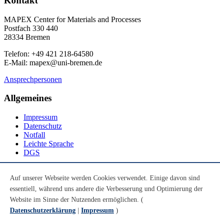
Kontakt
MAPEX Center for Materials and Processes
Postfach 330 440
28334 Bremen
Telefon: +49 421 218-64580
E-Mail: mapex@uni-bremen.de
Ansprechpersonen
Allgemeines
Impressum
Datenschutz
Notfall
Leichte Sprache
DGS
Social Media
Auf unserer Webseite werden Cookies verwendet. Einige davon sind
essentiell, während uns andere die Verbesserung und Optimierung der
Youtube
Instagram
Website im Sinne der Nutzenden ermöglichen. (
LinkedIn
Datenschutzerklärung
|
Impressum
)
Mastodon