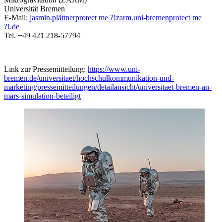
Universität Bremen
E-Mail:
jasmin.plättner
protect me ?!
zarm.uni-bremen
protect me
?!
.de
Tel. +49 421 218-57794
Link zur Pressemitteilung:
https://www.uni-
bremen.de/universitaet/hochschulkommunikation-und-
marketing/pressemitteilungen/detailansicht/universitaet-bremen-an-
mars-simulation-beteiligt