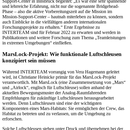
Support-Center in Innsbruck begleitet: „Es war eine sehr spannende
und lehrreiche Erfahrung, nicht nur die sogenannte Bridgehead-
Phase – also die aktive Vorbereitungszeit auf die Mission im
Mission-Support-Center – hautnah miterleben zu können, sondern
auch Einblicke in die vielfältigen anderen internationalen
Forschungsprojekte zu erhalten.“ Erste Ergebnisse zu
INTERTEAM sind für Februar 2022 zu erwarten und werden in
Publikationen und weitere Forschung zum Thema „Teamleistungen
in extremen Umgebungen“ einfließen.
MarsLock-Projekt: Wie funktionale Luftschleusen
konzipiert sein müssen
Während INTERTEAM vorrangig von Vera Hagemann geleitet
wird, ist Christiane Heinicke primär für das MarsLock-Projekt
verantwortlich. Mit MarsLock (eine Zusammensetzung von „Mars“
und „Airlock“, englisch für Luftschleuse) sollen anhand der
aktuellen Bewegungsmuster der Analog-Raumfahrenden
Empfehlungen für zukünftige Luftschleusen herausgearbeitet
werden. Denn Luftschleusen sind eine der wichtigsten
Komponenten eines Mars-Habitats: Sie ermöglichen der Crew, das
Habitat zu betreten und zu verlassen, um die Umgebung zu
erforschen.
Solche Luftschleusen stehen unter Druck und übernehmen bei der