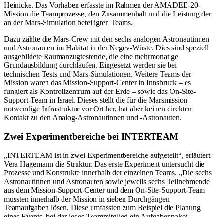
Heinicke. Das Vorhaben erfasste im Rahmen der AMADEE-20-
Mission die Teamprozesse, den Zusammenhalt und die Leistung der
an der Mars-Simulation beteiligten Teams.
Dazu zählte die Mars-Crew mit den sechs analogen Astronautinnen
und Astronauten im Habitat in der Negev-Wüste. Dies sind speziell
ausgebildete Raumanzugtestende, die eine mehrmonatige
Grundausbildung durchlaufen. Eingesetzt werden sie bei
technischen Tests und Mars-Simulationen. Weitere Teams der
Mission waren das Mission-Support-Center in Innsbruck – es
fungiert als Kontrollzentrum auf der Erde – sowie das On-Site-
Support-Team in Israel. Dieses stellt die für die Marsmission
notwendige Infrastruktur vor Ort her, hat aber keinen direkten
Kontakt zu den Analog-Astronautinnen und -Astronauten.
Zwei Experimentbereiche bei INTERTEAM
„INTERTEAM ist in zwei Experimentbereiche aufgeteilt“, erläutert
Vera Hagemann die Struktur. Das erste Experiment untersucht die
Prozesse und Konstrukte innerhalb der einzelnen Teams. „Die sechs
Astronautinnen und Astronauten sowie jeweils sechs Teilnehmende
aus dem Mission-Support-Center und dem On-Site-Support-Team
mussten innerhalb der Mission in sieben Durchgängen
Teamaufgaben lösen. Diese umfassten zum Beispiel die Planung
eines Events, bei der jedes Teammitglied ein Aufgabenpaket –