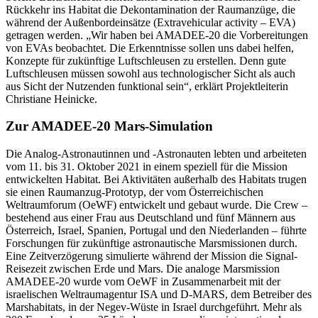
Rückkehr ins Habitat die Dekontamination der Raumanzüge, die
während der Außenbordeinsätze (Extravehicular activity – EVA)
getragen werden. „Wir haben bei AMADEE-20 die Vorbereitungen
von EVAs beobachtet. Die Erkenntnisse sollen uns dabei helfen,
Konzepte für zukünftige Luftschleusen zu erstellen. Denn gute
Luftschleusen müssen sowohl aus technologischer Sicht als auch
aus Sicht der Nutzenden funktional sein“, erklärt Projektleiterin
Christiane Heinicke.
Zur AMADEE-20 Mars-Simulation
Die Analog-Astronautinnen und -Astronauten lebten und arbeiteten
vom 11. bis 31. Oktober 2021 in einem speziell für die Mission
entwickelten Habitat. Bei Aktivitäten außerhalb des Habitats trugen
sie einen Raumanzug-Prototyp, der vom Österreichischen
Weltraumforum (OeWF) entwickelt und gebaut wurde. Die Crew –
bestehend aus einer Frau aus Deutschland und fünf Männern aus
Österreich, Israel, Spanien, Portugal und den Niederlanden – führte
Forschungen für zukünftige astronautische Marsmissionen durch.
Eine Zeitverzögerung simulierte während der Mission die Signal-
Reisezeit zwischen Erde und Mars. Die analoge Marsmission
AMADEE-20 wurde vom OeWF in Zusammenarbeit mit der
israelischen Weltraumagentur ISA und D-MARS, dem Betreiber des
Marshabitats, in der Negev-Wüste in Israel durchgeführt. Mehr als