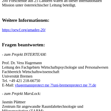
200 Forschende aus 25 Ländern waren an dieser internationalen
Mission unter österreichischer Leitung beteiligt.
Weitere Informationen:
https://oewf.org/amadee-20/
Fragen beantworten:
- zum Projekt INTERTEAM:
Prof. Dr. Vera Hagemann
Leitung des Fachgebiets Wirtschaftspsychologie und Personalwesen
Fachbereich Wirtschaftswissenschaft
Universität Bremen
Tel. +49 421 218-66750
E-Mail:
vhagemann
protect me ?!
uni-bremen
protect me ?!
.de
- zum Projekt MarsLock:
Jasmin Plättner
Zentrum für angewandte Raumfahrttechnologie und
Mikrogravitation (ZARM)