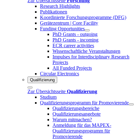
Zur Übersichtsseite
Forschung
Research Highlights
Publikationen
Koordinierte Forschungsprogramme (DFG)
Gerätezentrum | Core Facility
Funding Opportunities
PhD Grants - outgoing
PhD Grants - incoming
ECR career activities
Wissenschaftliche Veranstaltungen
Impulses for Interdisciplinary Research
Projects
All Funded Projects
Circular Electronics
Qualifizierung
Zur Übersichtsseite
Qualifizierung
Studium
Qualifizierungsprogramm für Promovierende
Qualifizierungsbereiche
Qualifizierungsangebote
Warum mitmachen?
Anmeldung für das MAPEX-
Qualifizierungsprogramm für
Promovierende