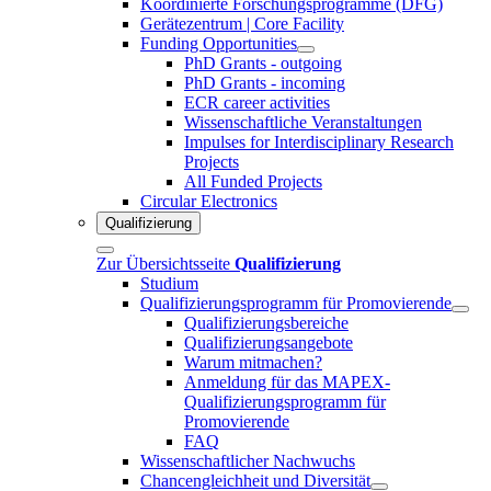
Koordinierte Forschungsprogramme (DFG)
Gerätezentrum | Core Facility
Funding Opportunities
PhD Grants - outgoing
PhD Grants - incoming
ECR career activities
Wissenschaftliche Veranstaltungen
Impulses for Interdisciplinary Research
Projects
All Funded Projects
Circular Electronics
Qualifizierung
Zur Übersichtsseite
Qualifizierung
Studium
Qualifizierungsprogramm für Promovierende
Qualifizierungsbereiche
Qualifizierungsangebote
Warum mitmachen?
Anmeldung für das MAPEX-
Qualifizierungsprogramm für
Promovierende
FAQ
Wissenschaftlicher Nachwuchs
Chancengleichheit und Diversität