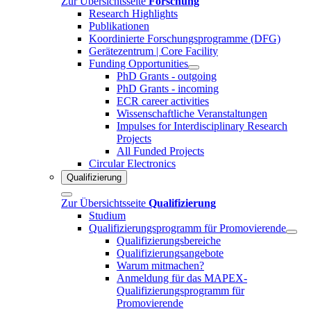
Zur Übersichtsseite
Forschung
Research Highlights
Publikationen
Koordinierte Forschungsprogramme (DFG)
Gerätezentrum | Core Facility
Funding Opportunities
PhD Grants - outgoing
PhD Grants - incoming
ECR career activities
Wissenschaftliche Veranstaltungen
Impulses for Interdisciplinary Research
Projects
All Funded Projects
Circular Electronics
Qualifizierung
Zur Übersichtsseite
Qualifizierung
Studium
Qualifizierungsprogramm für Promovierende
Qualifizierungsbereiche
Qualifizierungsangebote
Warum mitmachen?
Anmeldung für das MAPEX-
Qualifizierungsprogramm für
Promovierende