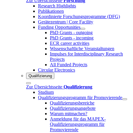
Zur Übersichtsseite
Forschung
Research Highlights
Publikationen
Koordinierte Forschungsprogramme (DFG)
Gerätezentrum | Core Facility
Funding Opportunities
PhD Grants - outgoing
PhD Grants - incoming
ECR career activities
Wissenschaftliche Veranstaltungen
Impulses for Interdisciplinary Research
Projects
All Funded Projects
Circular Electronics
Qualifizierung
Zur Übersichtsseite
Qualifizierung
Studium
Qualifizierungsprogramm für Promovierende
Qualifizierungsbereiche
Qualifizierungsangebote
Warum mitmachen?
Anmeldung für das MAPEX-
Qualifizierungsprogramm für
Promovierende