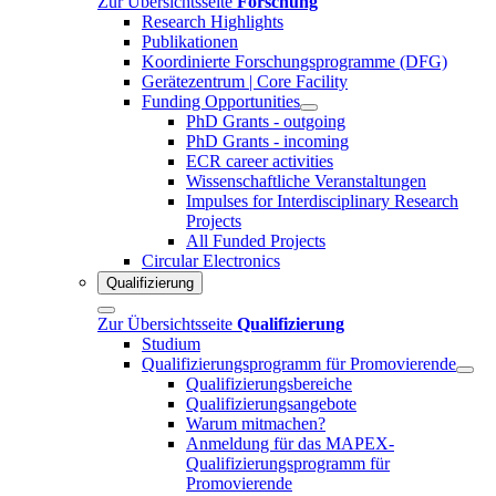
Zur Übersichtsseite
Forschung
Research Highlights
Publikationen
Koordinierte Forschungsprogramme (DFG)
Gerätezentrum | Core Facility
Funding Opportunities
PhD Grants - outgoing
PhD Grants - incoming
ECR career activities
Wissenschaftliche Veranstaltungen
Impulses for Interdisciplinary Research
Projects
All Funded Projects
Circular Electronics
Qualifizierung
Zur Übersichtsseite
Qualifizierung
Studium
Qualifizierungsprogramm für Promovierende
Qualifizierungsbereiche
Qualifizierungsangebote
Warum mitmachen?
Anmeldung für das MAPEX-
Qualifizierungsprogramm für
Promovierende