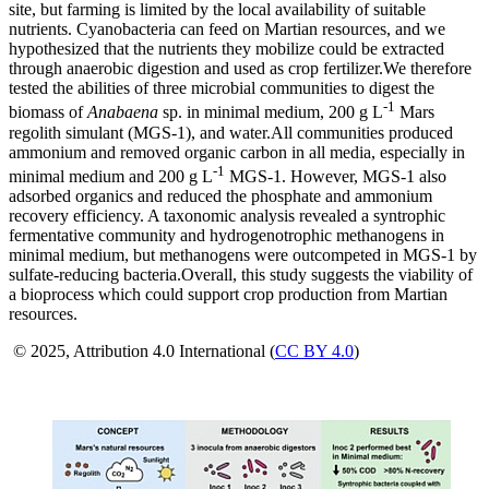
site, but farming is limited by the local availability of suitable
nutrients. Cyanobacteria can feed on Martian resources, and we
hypothesized that the nutrients they mobilize could be extracted
through anaerobic digestion and used as crop fertilizer.We therefore
tested the abilities of three microbial communities to digest the
-1
biomass of
Anabaena
sp. in minimal medium, 200 g L
Mars
regolith simulant (MGS-1), and water.All communities produced
ammonium and removed organic carbon in all media, especially in
-1
minimal medium and 200 g L
MGS-1. However, MGS-1 also
adsorbed organics and reduced the phosphate and ammonium
recovery efficiency. A taxonomic analysis revealed a syntrophic
fermentative community and hydrogenotrophic methanogens in
minimal medium, but methanogens were outcompeted in MGS-1 by
sulfate-reducing bacteria.Overall, this study suggests the viability of
a bioprocess which could support crop production from Martian
resources.
© 2025, Attribution 4.0 International (
CC BY 4.0
)