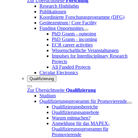
Zur Übersichtsseite
Forschung
Research Highlights
Publikationen
Koordinierte Forschungsprogramme (DFG)
Gerätezentrum | Core Facility
Funding Opportunities
PhD Grants - outgoing
PhD Grants - incoming
ECR career activities
Wissenschaftliche Veranstaltungen
Impulses for Interdisciplinary Research
Projects
All Funded Projects
Circular Electronics
Qualifizierung
Zur Übersichtsseite
Qualifizierung
Studium
Qualifizierungsprogramm für Promovierende
Qualifizierungsbereiche
Qualifizierungsangebote
Warum mitmachen?
Anmeldung für das MAPEX-
Qualifizierungsprogramm für
Promovierende