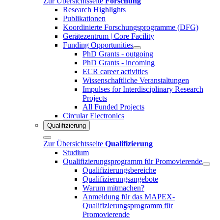
Zur Übersichtsseite
Forschung
Research Highlights
Publikationen
Koordinierte Forschungsprogramme (DFG)
Gerätezentrum | Core Facility
Funding Opportunities
PhD Grants - outgoing
PhD Grants - incoming
ECR career activities
Wissenschaftliche Veranstaltungen
Impulses for Interdisciplinary Research
Projects
All Funded Projects
Circular Electronics
Qualifizierung
Zur Übersichtsseite
Qualifizierung
Studium
Qualifizierungsprogramm für Promovierende
Qualifizierungsbereiche
Qualifizierungsangebote
Warum mitmachen?
Anmeldung für das MAPEX-
Qualifizierungsprogramm für
Promovierende