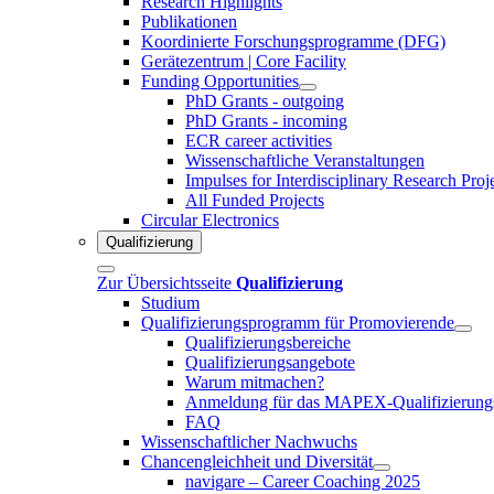
Research Highlights
Publikationen
Koordinierte Forschungsprogramme (DFG)
Gerätezentrum | Core Facility
Funding Opportunities
PhD Grants - outgoing
PhD Grants - incoming
ECR career activities
Wissenschaftliche Veranstaltungen
Impulses for Interdisciplinary Research Proj
All Funded Projects
Circular Electronics
Qualifizierung
Zur Übersichtsseite
Qualifizierung
Studium
Qualifizierungsprogramm für Promovierende
Qualifizierungsbereiche
Qualifizierungsangebote
Warum mitmachen?
Anmeldung für das MAPEX-Qualifizierung
FAQ
Wissenschaftlicher Nachwuchs
Chancengleichheit und Diversität
navigare – Career Coaching 2025