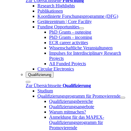
Zur Übersichtsseite
Forschung
Research Highlights
Publikationen
Koordinierte Forschungsprogramme (DFG)
Gerätezentrum | Core Facility
Funding Opportunities
PhD Grants - outgoing
PhD Grants - incoming
ECR career activities
Wissenschaftliche Veranstaltungen
Impulses for Interdisciplinary Research
Projects
All Funded Projects
Circular Electronics
Qualifizierung
Zur Übersichtsseite
Qualifizierung
Studium
Qualifizierungsprogramm für Promovierende
Qualifizierungsbereiche
Qualifizierungsangebote
Warum mitmachen?
Anmeldung für das MAPEX-
Qualifizierungsprogramm für
Promovierende