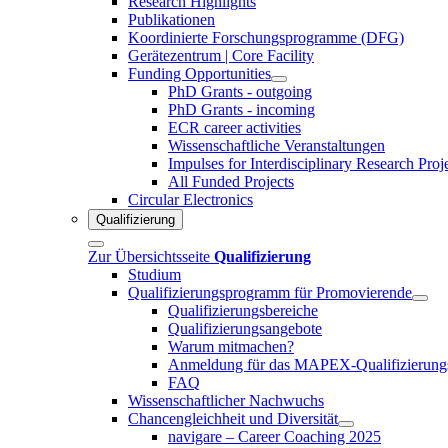
Research Highlights
Publikationen
Koordinierte Forschungsprogramme (DFG)
Gerätezentrum | Core Facility
Funding Opportunities
PhD Grants - outgoing
PhD Grants - incoming
ECR career activities
Wissenschaftliche Veranstaltungen
Impulses for Interdisciplinary Research Proj
All Funded Projects
Circular Electronics
Qualifizierung
Zur Übersichtsseite
Qualifizierung
Studium
Qualifizierungsprogramm für Promovierende
Qualifizierungsbereiche
Qualifizierungsangebote
Warum mitmachen?
Anmeldung für das MAPEX-Qualifizierung
FAQ
Wissenschaftlicher Nachwuchs
Chancengleichheit und Diversität
navigare – Career Coaching 2025