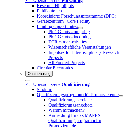
Zur Übersichtsseite
Forschung
Research Highlights
Publikationen
Koordinierte Forschungsprogramme (DFG)
Gerätezentrum | Core Facility
Funding Opportunities
PhD Grants - outgoing
PhD Grants - incoming
ECR career activities
Wissenschaftliche Veranstaltungen
Impulses for Interdisciplinary Research
Projects
All Funded Projects
Circular Electronics
Qualifizierung
Zur Übersichtsseite
Qualifizierung
Studium
Qualifizierungsprogramm für Promovierende
Qualifizierungsbereiche
Qualifizierungsangebote
Warum mitmachen?
Anmeldung für das MAPEX-
Qualifizierungsprogramm für
Promovierende