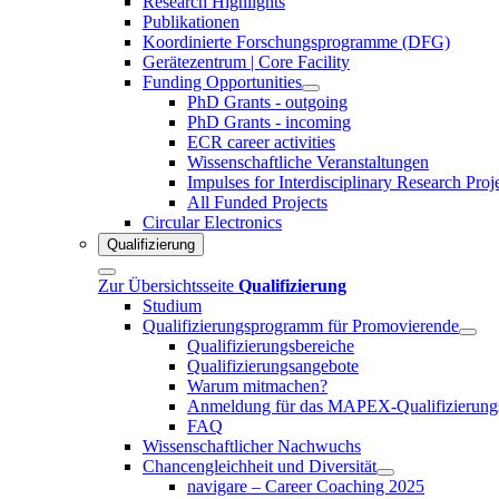
Research Highlights
Publikationen
Koordinierte Forschungsprogramme (DFG)
Gerätezentrum | Core Facility
Funding Opportunities
PhD Grants - outgoing
PhD Grants - incoming
ECR career activities
Wissenschaftliche Veranstaltungen
Impulses for Interdisciplinary Research Proj
All Funded Projects
Circular Electronics
Qualifizierung
Zur Übersichtsseite
Qualifizierung
Studium
Qualifizierungsprogramm für Promovierende
Qualifizierungsbereiche
Qualifizierungsangebote
Warum mitmachen?
Anmeldung für das MAPEX-Qualifizierung
FAQ
Wissenschaftlicher Nachwuchs
Chancengleichheit und Diversität
navigare – Career Coaching 2025