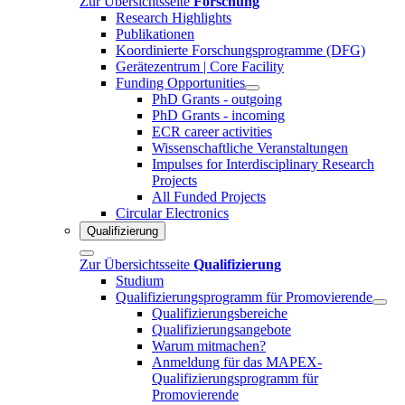
Zur Übersichtsseite
Forschung
Research Highlights
Publikationen
Koordinierte Forschungsprogramme (DFG)
Gerätezentrum | Core Facility
Funding Opportunities
PhD Grants - outgoing
PhD Grants - incoming
ECR career activities
Wissenschaftliche Veranstaltungen
Impulses for Interdisciplinary Research
Projects
All Funded Projects
Circular Electronics
Qualifizierung
Zur Übersichtsseite
Qualifizierung
Studium
Qualifizierungsprogramm für Promovierende
Qualifizierungsbereiche
Qualifizierungsangebote
Warum mitmachen?
Anmeldung für das MAPEX-
Qualifizierungsprogramm für
Promovierende