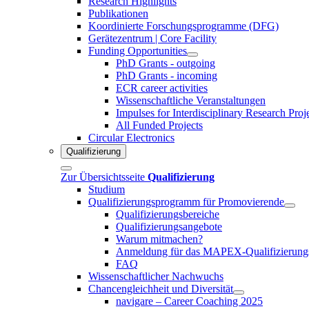
Research Highlights
Publikationen
Koordinierte Forschungsprogramme (DFG)
Gerätezentrum | Core Facility
Funding Opportunities
PhD Grants - outgoing
PhD Grants - incoming
ECR career activities
Wissenschaftliche Veranstaltungen
Impulses for Interdisciplinary Research Proj
All Funded Projects
Circular Electronics
Qualifizierung
Zur Übersichtsseite
Qualifizierung
Studium
Qualifizierungsprogramm für Promovierende
Qualifizierungsbereiche
Qualifizierungsangebote
Warum mitmachen?
Anmeldung für das MAPEX-Qualifizierung
FAQ
Wissenschaftlicher Nachwuchs
Chancengleichheit und Diversität
navigare – Career Coaching 2025