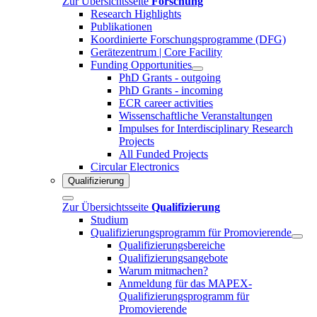
Zur Übersichtsseite
Forschung
Research Highlights
Publikationen
Koordinierte Forschungsprogramme (DFG)
Gerätezentrum | Core Facility
Funding Opportunities
PhD Grants - outgoing
PhD Grants - incoming
ECR career activities
Wissenschaftliche Veranstaltungen
Impulses for Interdisciplinary Research
Projects
All Funded Projects
Circular Electronics
Qualifizierung
Zur Übersichtsseite
Qualifizierung
Studium
Qualifizierungsprogramm für Promovierende
Qualifizierungsbereiche
Qualifizierungsangebote
Warum mitmachen?
Anmeldung für das MAPEX-
Qualifizierungsprogramm für
Promovierende