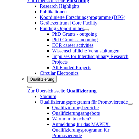
Zur Übersichtsseite
Forschung
Research Highlights
Publikationen
Koordinierte Forschungsprogramme (DFG)
Gerätezentrum | Core Facility
Funding Opportunities
PhD Grants - outgoing
PhD Grants - incoming
ECR career activities
Wissenschaftliche Veranstaltungen
Impulses for Interdisciplinary Research
Projects
All Funded Projects
Circular Electronics
Qualifizierung
Zur Übersichtsseite
Qualifizierung
Studium
Qualifizierungsprogramm für Promovierende
Qualifizierungsbereiche
Qualifizierungsangebote
Warum mitmachen?
Anmeldung für das MAPEX-
Qualifizierungsprogramm für
Promovierende