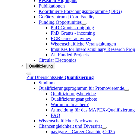
Research Highlights
Publikationen
Koordinierte Forschungsprogramme (DFG)
Gerätezentrum | Core Facility
Funding Opportunities
PhD Grants - outgoing
PhD Grants - incoming
ECR career activities
Wissenschaftliche Veranstaltungen
Impulses for Interdisciplinary Research Proj
All Funded Projects
Circular Electronics
Qualifizierung
Zur Übersichtsseite
Qualifizierung
Studium
Qualifizierungsprogramm für Promovierende
Qualifizierungsbereiche
Qualifizierungsangebote
Warum mitmachen?
Anmeldung für das MAPEX-Qualifizierung
FAQ
Wissenschaftlicher Nachwuchs
Chancengleichheit und Diversität
navigare – Career Coaching 2025