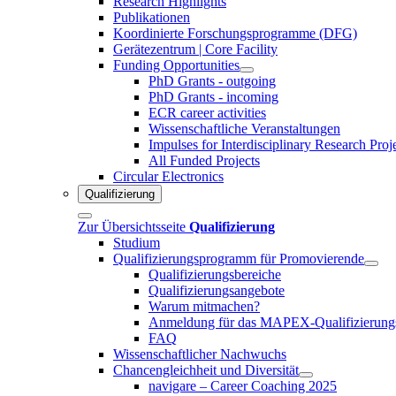
Research Highlights
Publikationen
Koordinierte Forschungsprogramme (DFG)
Gerätezentrum | Core Facility
Funding Opportunities
PhD Grants - outgoing
PhD Grants - incoming
ECR career activities
Wissenschaftliche Veranstaltungen
Impulses for Interdisciplinary Research Proj
All Funded Projects
Circular Electronics
Qualifizierung
Zur Übersichtsseite
Qualifizierung
Studium
Qualifizierungsprogramm für Promovierende
Qualifizierungsbereiche
Qualifizierungsangebote
Warum mitmachen?
Anmeldung für das MAPEX-Qualifizierung
FAQ
Wissenschaftlicher Nachwuchs
Chancengleichheit und Diversität
navigare – Career Coaching 2025