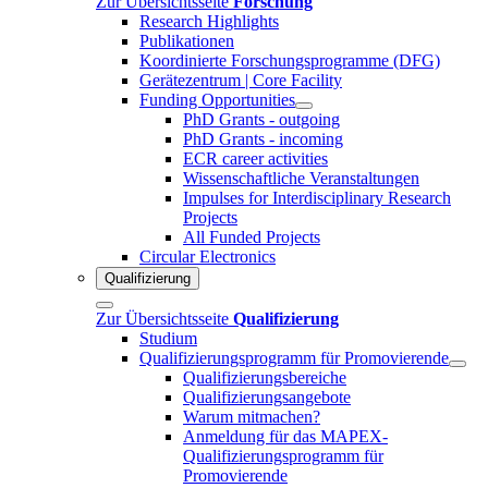
Zur Übersichtsseite
Forschung
Research Highlights
Publikationen
Koordinierte Forschungsprogramme (DFG)
Gerätezentrum | Core Facility
Funding Opportunities
PhD Grants - outgoing
PhD Grants - incoming
ECR career activities
Wissenschaftliche Veranstaltungen
Impulses for Interdisciplinary Research
Projects
All Funded Projects
Circular Electronics
Qualifizierung
Zur Übersichtsseite
Qualifizierung
Studium
Qualifizierungsprogramm für Promovierende
Qualifizierungsbereiche
Qualifizierungsangebote
Warum mitmachen?
Anmeldung für das MAPEX-
Qualifizierungsprogramm für
Promovierende