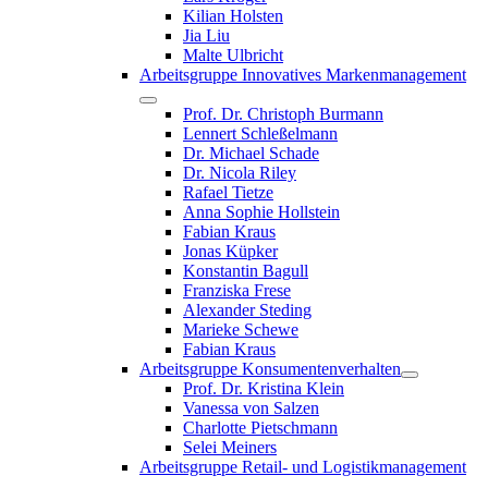
Kilian Holsten
Jia Liu
Malte Ulbricht
Arbeitsgruppe Innovatives Markenmanagement
Prof. Dr. Christoph Burmann
Lennert Schleßelmann
Dr. Michael Schade
Dr. Nicola Riley
Rafael Tietze
Anna Sophie Hollstein
Fabian Kraus
Jonas Küpker
Konstantin Bagull
Franziska Frese
Alexander Steding
Marieke Schewe
Fabian Kraus
Arbeitsgruppe Konsumentenverhalten
Prof. Dr. Kristina Klein
Vanessa von Salzen
Charlotte Pietschmann
Selei Meiners
Arbeitsgruppe Retail- und Logistikmanagement