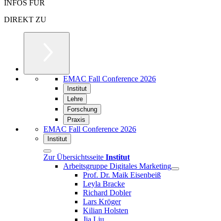
INFOS FÜR
DIREKT ZU
EMAC Fall Conference 2026
Institut
Lehre
Forschung
Praxis
EMAC Fall Conference 2026
Institut
Zur Übersichtsseite
Institut
Arbeitsgruppe Digitales Marketing
Prof. Dr. Maik Eisenbeiß
Leyla Bracke
Richard Dobler
Lars Kröger
Kilian Holsten
Jia Liu