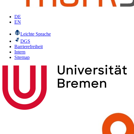
DE
EN
Leichte Sprache
DGS
Barrierefreiheit
Intern
Sitemap