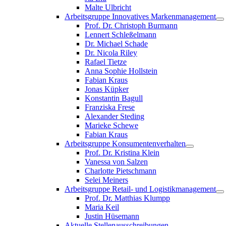
Malte Ulbricht
Arbeitsgruppe Innovatives Markenmanagement
Prof. Dr. Christoph Burmann
Lennert Schleßelmann
Dr. Michael Schade
Dr. Nicola Riley
Rafael Tietze
Anna Sophie Hollstein
Fabian Kraus
Jonas Küpker
Konstantin Bagull
Franziska Frese
Alexander Steding
Marieke Schewe
Fabian Kraus
Arbeitsgruppe Konsumentenverhalten
Prof. Dr. Kristina Klein
Vanessa von Salzen
Charlotte Pietschmann
Selei Meiners
Arbeitsgruppe Retail- und Logistikmanagement
Prof. Dr. Matthias Klumpp
Maria Keil
Justin Hüsemann
Aktuelle Stellenausschreibungen