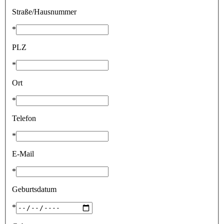
Straße/Hausnummer
*
PLZ
*
Ort
*
Telefon
*
E-Mail
*
Geburtsdatum
*