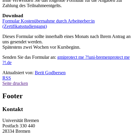
Bitte verwenden Sie das folgende Formular für die Angaben zur
Zahlung des Teilnahmeentgelts.
Download
Formular Kostenübernahme durch Arbeitgeber:in
(Zertifikatsstudiengang)
Dieses Formular sollte innerhalb eines Monats nach Ihrem Antrag an
uns gesendet werden.
Spätestens zwei Wochen vor Kursbeginn.
Senden Sie das Formular an:
gmi
protect me ?!
uni-bremen
protect me
?!
.de
Aktualisiert von:
Berit Godbersen
RSS
Seite drucken
Footer
Kontakt
Universität Bremen
Postfach 330 440
28334 Bremen