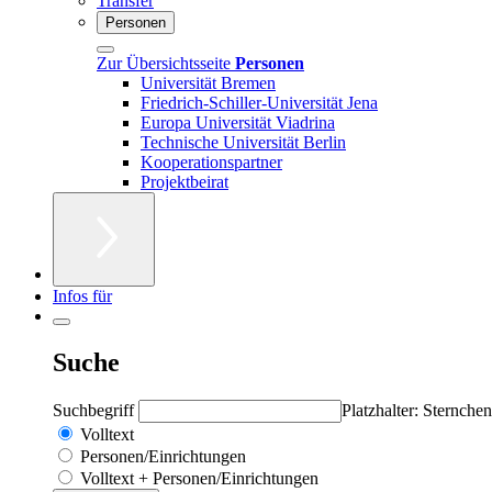
Transfer
Personen
Zur Übersichtsseite
Personen
Universität Bremen
Friedrich-Schiller-Universität Jena
Europa Universität Viadrina
Technische Universität Berlin
Kooperationspartner
Projektbeirat
Infos für
Suche
Suchbegriff
Platzhalter: Sternchen
Volltext
Personen/Einrichtungen
Volltext + Personen/Einrichtungen