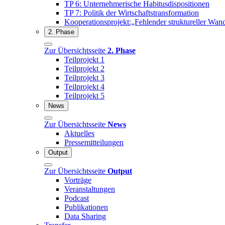
TP 6: Unternehmerische Habitusdispositionen
TP 7: Politik der Wirtschaftstransformation
Kooperationsprojekt:„Fehlender struktureller Wan
2. Phase
Zur Übersichtsseite
2. Phase
Teilprojekt 1
Teilprojekt 2
Teilprojekt 3
Teilprojekt 4
Teilprojekt 5
News
Zur Übersichtsseite
News
Aktuelles
Pressemitteilungen
Output
Zur Übersichtsseite
Output
Vorträge
Veranstaltungen
Podcast
Publikationen
Data Sharing