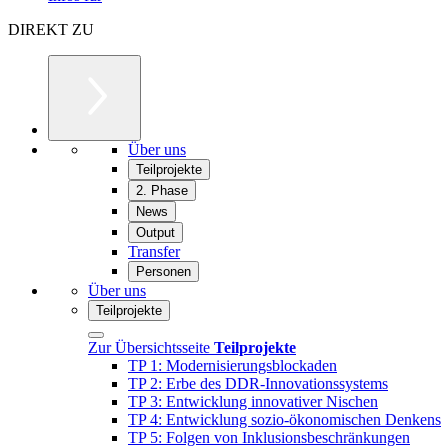
DIREKT ZU
Über uns
Teilprojekte
2. Phase
News
Output
Transfer
Personen
Über uns
Teilprojekte
Zur Übersichtsseite
Teilprojekte
TP 1: Modernisierungsblockaden
TP 2: Erbe des DDR-Innovationssystems
TP 3: Entwicklung innovativer Nischen
TP 4: Entwicklung sozio-ökonomischen Denkens
TP 5: Folgen von Inklusionsbeschränkungen