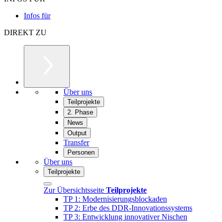
Infos für
DIREKT ZU
Über uns
Teilprojekte
2. Phase
News
Output
Transfer
Personen
Über uns
Teilprojekte
Zur Übersichtsseite
Teilprojekte
TP 1: Modernisierungsblockaden
TP 2: Erbe des DDR-Innovationssystems
TP 3: Entwicklung innovativer Nischen