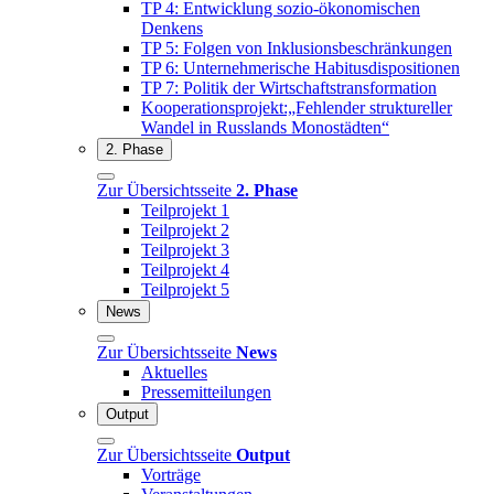
TP 4: Entwicklung sozio-ökonomischen
Denkens
TP 5: Folgen von Inklusionsbeschränkungen
TP 6: Unternehmerische Habitusdispositionen
TP 7: Politik der Wirtschaftstransformation
Kooperationsprojekt:„Fehlender struktureller
Wandel in Russlands Monostädten“
2. Phase
Zur Übersichtsseite
2. Phase
Teilprojekt 1
Teilprojekt 2
Teilprojekt 3
Teilprojekt 4
Teilprojekt 5
News
Zur Übersichtsseite
News
Aktuelles
Pressemitteilungen
Output
Zur Übersichtsseite
Output
Vorträge