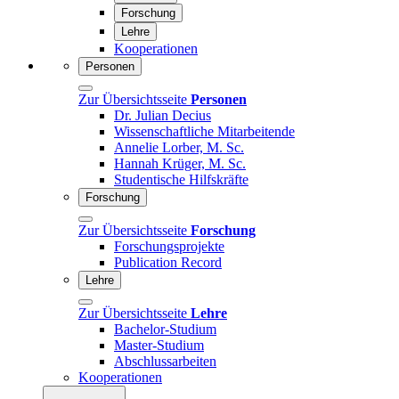
Forschung
Lehre
Kooperationen
Personen
Zur Übersichtsseite
Personen
Dr. Julian Decius
Wissenschaftliche Mitarbeitende
Annelie Lorber, M. Sc.
Hannah Krüger, M. Sc.
Studentische Hilfskräfte
Forschung
Zur Übersichtsseite
Forschung
Forschungsprojekte
Publication Record
Lehre
Zur Übersichtsseite
Lehre
Bachelor-Studium
Master-Studium
Abschlussarbeiten
Kooperationen