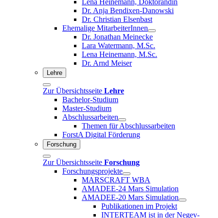
Lena Heinemann, Doktorandin
Dr. Anja Bendixen-Danowski
Dr. Christian Elsenbast
Ehemalige MitarbeiterInnen
Dr. Jonathan Meinecke
Lara Watermann, M.Sc.
Lena Heinemann, M.Sc.
Dr. Arnd Meiser
Lehre
Zur Übersichtsseite
Lehre
Bachelor-Studium
Master-Studium
Abschlussarbeiten
Themen für Abschlussarbeiten
ForstA Digital Förderung
Forschung
Zur Übersichtsseite
Forschung
Forschungsprojekte
MARSCRAFT WBA
AMADEE-24 Mars Simulation
AMADEE-20 Mars Simulation
Publikationen im Projekt
INTERTEAM ist in der Negev-