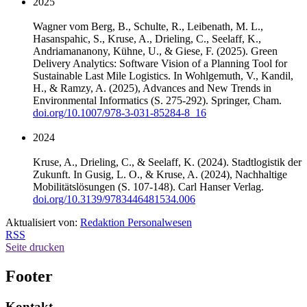
2025
Wagner vom Berg, B., Schulte, R., Leibenath, M. L.,
Hasanspahic, S., Kruse, A., Drieling, C., Seelaff, K.,
Andriamananony, Kühne, U., & Giese, F. (2025). Green
Delivery Analytics: Software Vision of a Planning Tool for
Sustainable Last Mile Logistics. In Wohlgemuth, V., Kandil,
H., & Ramzy, A. (2025), Advances and New Trends in
Environmental Informatics (S. 275-292). Springer, Cham.
doi.org/10.1007/978-3-031-85284-8_16
2024
Kruse, A., Drieling, C., & Seelaff, K. (2024). Stadtlogistik der
Zukunft. In Gusig, L. O., & Kruse, A. (2024), Nachhaltige
Mobilitätslösungen (S. 107-148). Carl Hanser Verlag.
doi.org/10.3139/9783446481534.006
Aktualisiert von:
Redaktion Personalwesen
RSS
Seite drucken
Footer
Kontakt