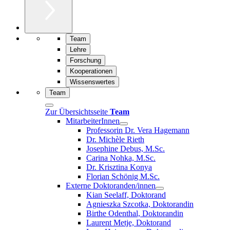
Team
Lehre
Forschung
Kooperationen
Wissenswertes
Team
Zur Übersichtsseite
Team
MitarbeiterInnen
Professorin Dr. Vera Hagemann
Dr. Michèle Rieth
Josephine Debus, M.Sc.
Carina Nohka, M.Sc.
Dr. Krisztina Konya
Florian Schönig M.Sc.
Externe Doktoranden/innen
Kian Seelaff, Doktorand
Agnieszka Szcotka, Doktorandin
Birthe Odenthal, Doktorandin
Laurent Metje, Doktorand