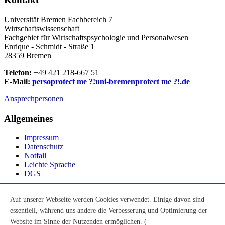
Universität Bremen Fachbereich 7
Wirtschaftswissenschaft
Fachgebiet für Wirtschaftspsychologie und Personalwesen
Enrique - Schmidt - Straße 1
28359 Bremen
Telefon:
+49 421 218-667 51
E-Mail:
perso
protect me ?!
uni-bremen
protect me ?!
.de
Ansprechpersonen
Allgemeines
Impressum
Datenschutz
Notfall
Leichte Sprache
DGS
Social Media
Auf unserer Webseite werden Cookies verwendet. Einige davon sind
essentiell, während uns andere die Verbesserung und Optimierung der
Youtube
Instagram
Website im Sinne der Nutzenden ermöglichen. (