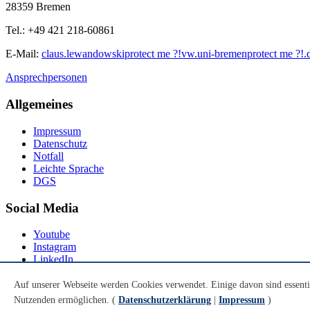
28359 Bremen
Tel.: +49 421 218-60861
E-Mail:
claus.lewandowski
protect me ?!
vw.uni-bremen
protect me ?!
.
Ansprechpersonen
Allgemeines
Impressum
Datenschutz
Notfall
Leichte Sprache
DGS
Social Media
Youtube
Instagram
LinkedIn
Mastodon
Auf unserer Webseite werden Cookies verwendet. Einige davon sind essenti
© Universität Bremen 2026
Nutzenden ermöglichen. (
Datenschutzerklärung
|
Impressum
)
Zum Seitenende springen
Zum Seitenanfang springen