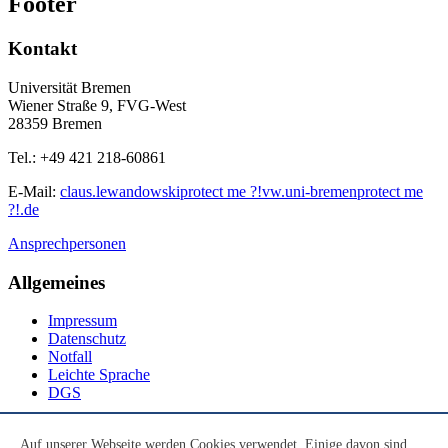
Footer
Kontakt
Universität Bremen
Wiener Straße 9, FVG-West
28359 Bremen
Tel.: +49 421 218-60861
E-Mail:
claus.lewandowski
protect me ?!
vw.uni-bremen
protect me
?!
.de
Ansprechpersonen
Allgemeines
Impressum
Datenschutz
Notfall
Leichte Sprache
DGS
Social Media
Auf unserer Webseite werden Cookies verwendet. Einige davon sind