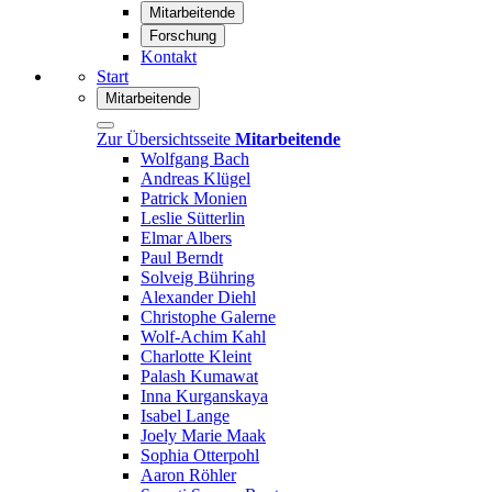
Mitarbeitende
Forschung
Kontakt
Start
Mitarbeitende
Zur Übersichtsseite
Mitarbeitende
Wolfgang Bach
Andreas Klügel
Patrick Monien
Leslie Sütterlin
Elmar Albers
Paul Berndt
Solveig Bühring
Alexander Diehl
Christophe Galerne
Wolf-Achim Kahl
Charlotte Kleint
Palash Kumawat
Inna Kurganskaya
Isabel Lange
Joely Marie Maak
Sophia Otterpohl
Aaron Röhler