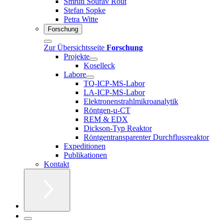
Smruti Sourav Rout
Stefan Sopke
Petra Witte
Forschung
Zur Übersichtsseite
Forschung
Projekte
Koselleck
Labore
TQ-ICP-MS-Labor
LA-ICP-MS-Labor
Elektronenstrahlmikroanalytik
Röntgen-µ-CT
REM & EDX
Dickson-Typ Reaktor
Röntgentransparenter Durchflussreaktor
Expeditionen
Publikationen
Kontakt