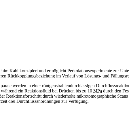
him Kahl konzipiert und ermöglicht Perkolationsexperimente zur Unter
deren Rückkopplungsbeziehung im Verlauf von Lösungs- und Fällungsr
äparate werden in einer röntgenstrahlendurchlässigen Durchflussreakti
, während ein Reaktionsfluid bei Drücken bis zu 10
MPa
durch den Fest
 der Reaktionsfortschritt durch wiederholte mikrotomographische
Scans
rzeit drei Durchflussanordnungen zur Verfügung.