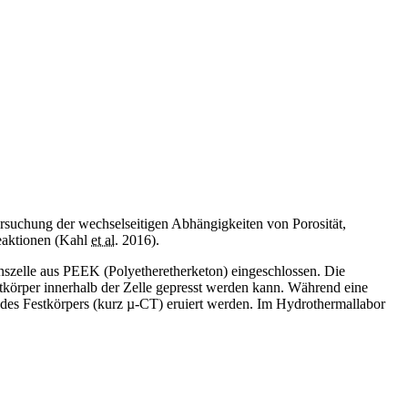
suchung der wechselseitigen Abhängigkeiten von Porosität,
eaktionen (Kahl
et al.
2016).
onszelle aus PEEK (Polyetheretherketon) eingeschlossen. Die
körper innerhalb der Zelle gepresst werden kann. Während eine
des Festkörpers (kurz µ-CT) eruiert werden. Im Hydrothermallabor