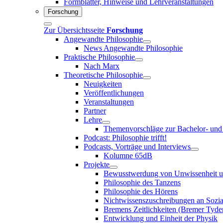
Formblätter, Hinweise und Lehrveranstaltungen
Forschung
Zur Übersichtsseite
Forschung
Angewandte Philosophie
News Angewandte Philosophie
Praktische Philosophie
Nach Marx
Theoretische Philosophie
Neuigkeiten
Veröffentlichungen
Veranstaltungen
Partner
Lehre
Themenvorschläge zur Bachelor- und 
Podcast: Philosophie trifft!
Podcasts, Vorträge und Interviews
Kolumne 65dB
Projekte
Bewusstwerdung von Unwissenheit u
Philosophie des Tanzens
Philosophie des Hörens
Nichtwissenszuschreibungen an Sozi
Bremens Zeitlichkeiten (Bremer Tyde
Entwicklung und Einheit der Physik