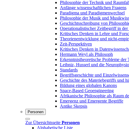
Philosophie der Technik und Raumfah
Anfänge wissenschaftlichen Fragens
Paradigma und Paradigmenwechsel
Philosophie der Musik und Musikwiss
Geschichtsschreibung von Philosophi
Operationalistischer Zeitbegriff in der
Kritisches Denken in Lehre und Fors
Theorienentwicklung und nicht-empir
Zeit-Perspektiven
Kritisches Denken in Datenwissensch
Hermann Weyl als Philosoph
Erkenntnistheoretische Probleme der 
Leibniz, Husserl und die Neurophysio
Standards
Begriffsgeschichte und Einzelwissens
Geschichte des Materiebegriffs und his
Bildung eines globalen Kanons
Space-Based Geoengineering
Afrikanische Philosophie als Raum de
Emergenz und Emergente Begriffe
Antike Skepsis
Personen
Zur Übersichtsseite
Personen
Alphabetische Liste