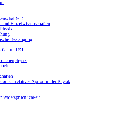
rt
enschaft(en)
e und Einzelwissenschaften
 Physik
chung
ische Bestätigung
aften und KI
Teilchenphysik
logie
chaften
torisch-relatives Apriori in der Physik
r Widersprüchlichkeit