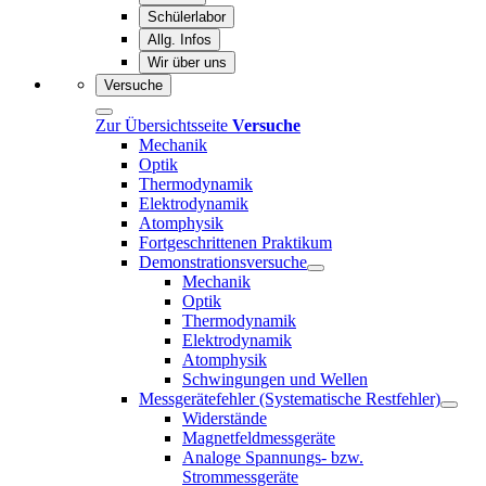
Schülerlabor
Allg. Infos
Wir über uns
Versuche
Zur Übersichtsseite
Versuche
Mechanik
Optik
Thermodynamik
Elektrodynamik
Atomphysik
Fortgeschrittenen Praktikum
Demonstrationsversuche
Mechanik
Optik
Thermodynamik
Elektrodynamik
Atomphysik
Schwingungen und Wellen
Messgerätefehler (Systematische Restfehler)
Widerstände
Magnetfeldmessgeräte
Analoge Spannungs- bzw.
Strommessgeräte