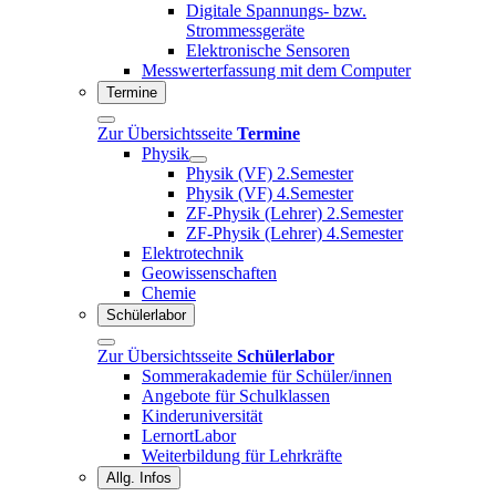
Digitale Spannungs- bzw.
Strommessgeräte
Elektronische Sensoren
Messwerterfassung mit dem Computer
Termine
Zur Übersichtsseite
Termine
Physik
Physik (VF) 2.Semester
Physik (VF) 4.Semester
ZF-Physik (Lehrer) 2.Semester
ZF-Physik (Lehrer) 4.Semester
Elektrotechnik
Geowissenschaften
Chemie
Schülerlabor
Zur Übersichtsseite
Schülerlabor
Sommerakademie für Schüler/innen
Angebote für Schulklassen
Kinderuniversität
LernortLabor
Weiterbildung für Lehrkräfte
Allg. Infos