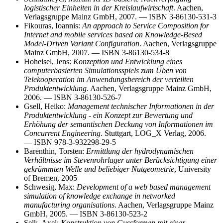
logistischer Einheiten in der Kreislaufwirtschaft
. Aachen,
Verlagsgruppe Mainz GmbH, 2007. — ISBN 3-86130-531-3
Fikouras, Ioannis:
An approach to Service Composition for
Internet and mobile services based on Knowledge-Besed
Model-Driven Variant Configuration
. Aachen, Verlagsgruppe
Mainz GmbH, 2007. — ISBN 3-86130-534-8
Hoheisel, Jens:
Konzeption und Entwicklung eines
computerbasierten Simulationsspiels zum Üben von
Telekooperation im Anwendungsbereich der verteilten
Produktentwicklung
. Aachen, Verlagsgruppe Mainz GmbH,
2006. — ISBN 3-86130-526-7
Gsell, Heiko:
Management technischer Informationen in der
Produktentwicklung - ein Konzept zur Bewertung und
Erhöhung der semantischen Deckung von Informationen im
Concurrent Engineering
. Stuttgart, LOG_X Verlag, 2006.
— ISBN 978-3-932298-29-5
Barenthin, Torsten:
Ermittlung der hydrodynamischen
Verhältnisse im Stevenrohrlager unter Berücksichtigung einer
gekrümmten Welle und beliebiger Nutgeometrie
, University
of Bremen, 2005
Schwesig, Max:
Development of a web based management
simulation of knowledge exchange in networked
manufacturing organisations
. Aachen, Verlagsgruppe Mainz
GmbH, 2005. — ISBN 3-86130-523-2
Selk, Axel:
Konstruktion von Gussformen mit einer