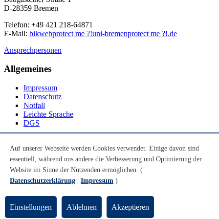
D-28359 Bremen
Telefon: +49 421 218-64871
E-Mail:
bikweb
protect me ?!
uni-bremen
protect me ?!
.de
Ansprechpersonen
Allgemeines
Impressum
Datenschutz
Notfall
Leichte Sprache
DGS
Social Media
Auf unserer Webseite werden Cookies verwendet. Einige davon sind
essentiell, während uns andere die Verbesserung und Optimierung der
Youtube
Instagram
Website im Sinne der Nutzenden ermöglichen. (
LinkedIn
Datenschutzerklärung
|
Impressum
)
Mastodon
© Universität Bremen 2026
Einstellungen
Ablehnen
Akzeptieren
Zum Seitenende springen
Zum Seitenanfang springen