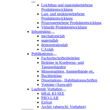
Leichtbau und materialgetriebene
Produktentwicklung
Last- und strukturgetriebene
Produktentwicklung
Prozessgetriebene Produktentwicklung
Virtuelle Produktentwicklung
Infrastruktur
mechatroniclab
materiallab
demonstrationlab
CAxlab
Publikationen
Fachzeitschriftenbeiträge
Beiträge in Konferenz- und
Tagungsbänden
Monographien, Sammelbände etc.
Buchbeiträge
Dissertations-, Habilitationsschriften
Vorträge (Auswahl)
Laufende Vorhaben
IdEaL KI-SEE
PRO-LAB
EnSort
Archiv (abgeschl. Vorhaben)