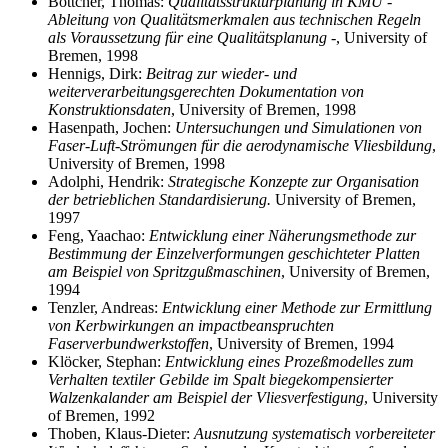
Böttcher, Thomas:
Qualitätsstrukturplanung in KMU -
Ableitung von Qualitätsmerkmalen aus technischen Regeln
als Voraussetzung für eine Qualitätsplanung -
, University of
Bremen, 1998
Hennigs, Dirk:
Beitrag zur wieder- und
weiterverarbeitungsgerechten Dokumentation von
Konstruktionsdaten
, University of Bremen, 1998
Hasenpath, Jochen:
Untersuchungen und Simulationen von
Faser-Luft-Strömungen für die aerodynamische Vliesbildung
,
University of Bremen, 1998
Adolphi, Hendrik:
Strategische Konzepte zur Organisation
der betrieblichen Standardisierung.
University of Bremen,
1997
Feng, Yaachao:
Entwicklung einer Näherungsmethode zur
Bestimmung der Einzelverformungen geschichteter Platten
am Beispiel von Spritzgußmaschinen
, University of Bremen,
1994
Tenzler, Andreas:
Entwicklung einer Methode zur Ermittlung
von Kerbwirkungen an impactbeanspruchten
Faserverbundwerkstoffen
, University of Bremen, 1994
Klöcker, Stephan:
Entwicklung eines Prozeßmodelles zum
Verhalten textiler Gebilde im Spalt biegekompensierter
Walzenkalander am Beispiel der Vliesverfestigung
, University
of Bremen, 1992
Thoben, Klaus-Dieter:
Ausnutzung systematisch vorbereiteter