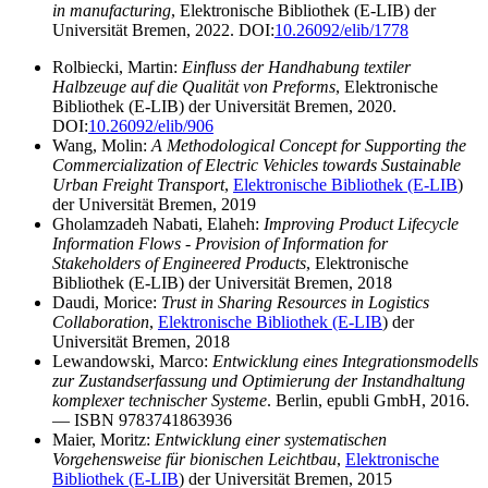
in manufacturing
, Elektronische Bibliothek (E-LIB) der
Universität Bremen, 2022. DOI:
10.26092/elib/1778
Rolbiecki, Martin:
Einfluss der Handhabung textiler
Halbzeuge auf die Qualität von Preforms
, Elektronische
Bibliothek (E-LIB) der Universität Bremen, 2020.
DOI:
10.26092/elib/906
Wang, Molin:
A Methodological Concept for Supporting the
Commercialization of Electric Vehicles towards Sustainable
Urban Freight Transport
,
Elektronische Bibliothek (E-LIB
)
der Universität Bremen, 2019
Gholamzadeh Nabati, Elaheh:
Improving Product Lifecycle
Information Flows - Provision of Information for
Stakeholders of Engineered Products
, Elektronische
Bibliothek (E-LIB) der Universität Bremen, 2018
Daudi, Morice:
Trust in Sharing Resources in Logistics
Collaboration
,
Elektronische Bibliothek (E-LIB
) der
Universität Bremen, 2018
Lewandowski, Marco:
Entwicklung eines Integrationsmodells
zur Zustandserfassung und Optimierung der Instandhaltung
komplexer technischer Systeme
. Berlin, epubli GmbH, 2016.
— ISBN 9783741863936
Maier, Moritz:
Entwicklung einer systematischen
Vorgehensweise für bionischen Leichtbau
,
Elektronische
Bibliothek (E-LIB
) der Universität Bremen, 2015