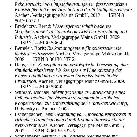
Rekonstruktion von Impactbelastungen in faserverstärkten
Kunststoffen mit einer Abschätzung der Schädigungsrelevanz
.
Aachen, Verlagsgruppe Mainz GmbH, 2012. — ISBN 3-
86130-577-1
Bredehorst, Bernd:
Wissensgemeinschaft basiertes
Vorgehensmodell zur Interaktion zwischen Forschung und
Industrie
. Aachen, Verlagsgruppe Mainz GmbH, 2009.
— ISBN 3-86130-536-4
Bemeleit, Boris:
Risikomanagement für selbststeuernde
logistische Prozesse
. Aachen, Verlagsgruppe Mainz GmbH,
2009. — ISBN 3-86130-537-2
Hans, Carl:
Konzeption und prototypische Umsetzung eines
simulationsbasierten Werkzeuges zur Unterstützung der
Konsortialbildung in virtuellen Organisationen in der
Produktion
. Aachen, Verlagsgruppe Mainz GmbH, 2009.
— ISBN 3-86130-530-0
Wunram, Michael:
Störungsorientierte Entwicklung eines
Referenzmodells für Wissensmanagement in vertikalen
Kooperationen zur Unterstützung der Produktentwicklung
,
University of Bremen, 2008
Eschenbächer, Jens:
Gestaltung von Innovationsprozessen in
virtuellen Organisationen durch Kooperationsorientierte
Netzwerkanalyse
. Aachen, Verlagsgruppe Mainz GmbH,
2007. — ISBN 3-86130-533-X
Schnatmeyer, Martin:
RFID-basierte Nachverfolgung