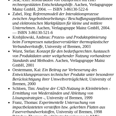
rechnergestützten Entscheidungshilfe
. Aachen, Verlagsgruppe
Mainz GmbH, 2004. — ISBN 3-86130-522-6
Zabel, Jörg:
Referenzmodell der Interaktionsprozesse
zwischen Angebotsbearbeitungs-/ Beschaffungsapplikationen
und elektronischen Marktplätzen für kleine und mittlere
Unternehmen
. Aachen, Verlagsgruppe Mainz GmbH, 2004.
— ISBN 3-86130-521-6
Krobjilowski, Andreas:
Prozess- und Produktoptimierung
beim Formpressen naturfaserverstärkter thermoplastischer
Verbundwerkstoffe
, University of Bremen, 2003
Wurst, Stefan:
Konzept für den bedarfsgerechten Austausch
von Produktdaten unter weitgehender Nutzung vorhandener
Standards und Methoden
. Aachen, Verlagsgruppe Mainz
GmbH, 2001
Oestermann, Kai:
Ein Beitrag zur Verbesserung des
Entwicklungsprozesses technischer Produkte unter besonderer
Berücksichtigung ihrer Umweltverträglichkeit
, University of
Bremen, 2000
Schloen, Tim:
Analyse der CAD-Nutzung in Kleinbtrieben -
Ermittlung von Wiederständen und Ableitung von
Lösungsstrategien -
, University of Bremen, 1999
Franz, Thomas:
Experimentelle Untersuchung von
impactbelasteteten versteiften bzw. gekerbten Platten aus
Faserverbundwerkstoffen
, University of Bremen, 1998