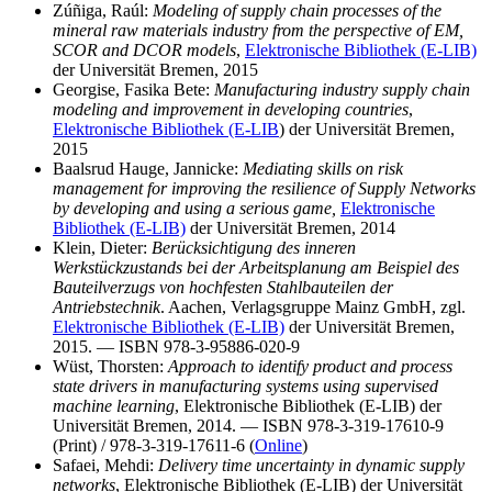
Zúñiga, Raúl:
Modeling of supply chain processes of the
mineral raw materials industry from the perspective of EM,
SCOR and DCOR models
,
Elektronische Bibliothek (E-LIB)
der Universität Bremen, 2015
Georgise, Fasika Bete:
Manufacturing industry supply chain
modeling and improvement in developing countries
,
Elektronische Bibliothek (E-LIB
) der Universität Bremen,
2015
Baalsrud Hauge, Jannicke:
Mediating skills on risk
management for improving the resilience of Supply Networks
by developing and using a serious game,
Elektronische
Bibliothek (E-LIB)
der Universität Bremen, 2014
Klein, Dieter:
Berücksichtigung des inneren
Werkstückzustands bei der Arbeitsplanung am Beispiel des
Bauteilverzugs von hochfesten Stahlbauteilen der
Antriebstechnik
. Aachen, Verlagsgruppe Mainz GmbH, zgl.
Elektronische Bibliothek (E-LIB)
der Universität Bremen,
2015. — ISBN 978-3-95886-020-9
Wüst, Thorsten:
Approach to identify product and process
state drivers in manufacturing systems using supervised
machine learning
, Elektronische Bibliothek (E-LIB) der
Universität Bremen, 2014. — ISBN 978-3-319-17610-9
(Print) / 978-3-319-17611-6 (
Online
)
Safaei, Mehdi:
Delivery time uncertainty in dynamic supply
networks
, Elektronische Bibliothek (E-LIB) der Universität