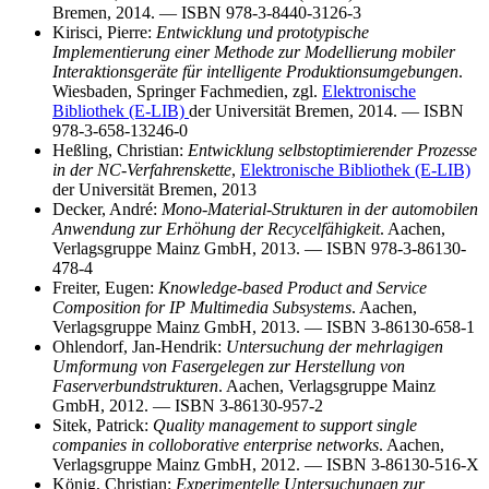
Bremen, 2014. — ISBN 978-3-8440-3126-3
Kirisci, Pierre:
Entwicklung und prototypische
Implementierung einer Methode zur Modellierung mobiler
Interaktionsgeräte für intelligente Produktionsumgebungen
.
Wiesbaden, Springer Fachmedien, zgl.
Elektronische
Bibliothek (E-LIB)
der Universität Bremen, 2014. — ISBN
978-3-658-13246-0
Heßling, Christian:
Entwicklung selbstoptimierender Prozesse
in der NC-Verfahrenskette
,
Elektronische Bibliothek (E-LIB)
der Universität Bremen, 2013
Decker, André:
Mono-Material-Strukturen in der automobilen
Anwendung zur Erhöhung der Recycelfähigkeit
. Aachen,
Verlagsgruppe Mainz GmbH, 2013. — ISBN 978-3-86130-
478-4
Freiter, Eugen:
Knowledge-based Product and Service
Composition for IP Multimedia Subsystems
. Aachen,
Verlagsgruppe Mainz GmbH, 2013. — ISBN 3-86130-658-1
Ohlendorf, Jan-Hendrik:
Untersuchung der mehrlagigen
Umformung von Fasergelegen zur Herstellung von
Faserverbundstrukturen
. Aachen, Verlagsgruppe Mainz
GmbH, 2012. — ISBN 3-86130-957-2
Sitek, Patrick:
Quality management to support single
companies in colloborative enterprise networks
. Aachen,
Verlagsgruppe Mainz GmbH, 2012. — ISBN 3-86130-516-X
König, Christian:
Experimentelle Untersuchungen zur