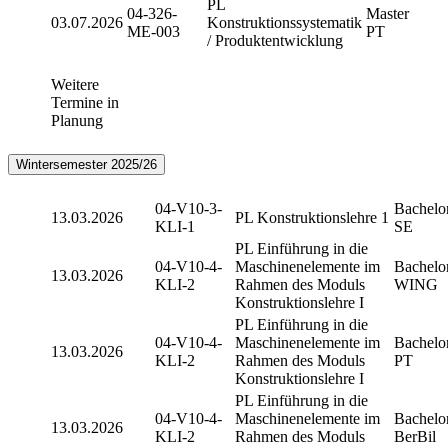
PL
04-326-
Master
03.07.2026
Konstruktionssystematik
ME-003
PT
/ Produktentwicklung
Weitere
Termine in
Planung
Wintersemester 2025/26
04-V10-3-
Bachelo
13.03.2026
PL Konstruktionslehre 1
KLI-1
SE
PL Einführung in die
04-V10-4-
Maschinenelemente im
Bachelo
13.03.2026
KLI-2
Rahmen des Moduls
WING
Konstruktionslehre I
PL Einführung in die
04-V10-4-
Maschinenelemente im
Bachelo
13.03.2026
KLI-2
Rahmen des Moduls
PT
Konstruktionslehre I
PL Einführung in die
04-V10-4-
Maschinenelemente im
Bachelo
13.03.2026
KLI-2
Rahmen des Moduls
BerBil