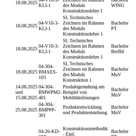
18.08.2025
KLI-1
des Moduls
WING
Konstruktionslehre I
SL Technisches
04-V10-3-
Zeichnen im Rahmen
Bachelor
18.08.2025
KLI-1
des Moduls
PT
Konstruktionslehre 1
SL Technisches
04-V10-3-
Zeichnen im Rahmen
Bachelor
18.08.2025
KLI-1
des Moduls
BerBil
Konstruktionslehre 1
SL Technisches
04-304-
Zeichnen im Rahmen
Bachelor
18.08.2025
BMAES-
des Moduls
MuV
103
Konstruktion 1
14.08.2025
04-304-
Produktgestaltung am
Bachelor
und
BMWPM2-
Beispiel von
MuV
15.08.2025
401
Mobilitätslösungen
04-304-
Produktentwicklung
Bachelor
25.08.2025
BMPPP-
und Produktentstehung
MuV
301
Konstruktionsmethodik
04-26-KD-
Bachelor
- Einf.