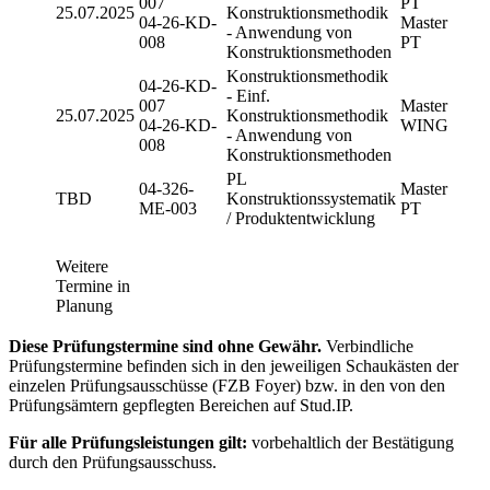
007
PT
25.07.2025
Konstruktionsmethodik
04-26-KD-
Master
- Anwendung von
008
PT
Konstruktionsmethoden
Konstruktionsmethodik
04-26-KD-
- Einf.
007
Master
25.07.2025
Konstruktionsmethodik
04-26-KD-
WING
- Anwendung von
008
Konstruktionsmethoden
PL
04-326-
Master
TBD
Konstruktionssystematik
ME-003
PT
/ Produktentwicklung
Weitere
Termine in
Planung
Diese Prüfungstermine sind ohne Gewähr.
Verbindliche
Prüfungstermine befinden sich in den jeweiligen Schaukästen der
einzelen Prüfungsausschüsse (FZB Foyer) bzw. in den von den
Prüfungsämtern gepflegten Bereichen auf Stud.IP.
Für alle Prüfungsleistungen gilt:
vorbehaltlich der Bestätigung
durch den Prüfungsausschuss.