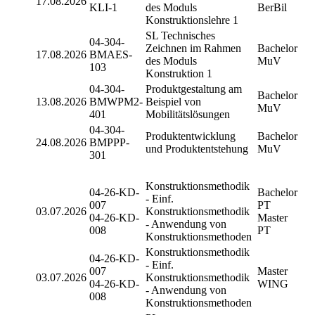
17.08.2026
KLI-1
des Moduls
BerBil
Konstruktionslehre 1
SL Technisches
04-304-
Zeichnen im Rahmen
Bachelor
17.08.2026
BMAES-
des Moduls
MuV
103
Konstruktion 1
04-304-
Produktgestaltung am
Bachelor
13.08.2026
BMWPM2-
Beispiel von
MuV
401
Mobilitätslösungen
04-304-
Produktentwicklung
Bachelor
24.08.2026
BMPPP-
und Produktentstehung
MuV
301
Konstruktionsmethodik
04-26-KD-
Bachelor
- Einf.
007
PT
03.07.2026
Konstruktionsmethodik
04-26-KD-
Master
- Anwendung von
008
PT
Konstruktionsmethoden
Konstruktionsmethodik
04-26-KD-
- Einf.
007
Master
03.07.2026
Konstruktionsmethodik
04-26-KD-
WING
- Anwendung von
008
Konstruktionsmethoden