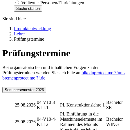
Volltext + Personen/Einrichtungen
Sie sind hier:
Produktentwicklung
Lehre
Prüfungstermine
Prüfungstermine
Bei organisatorischen und inhaltlichen Fragen zu den
Prüfungsterminen wenden Sie sich bitte an
bikedu
protect me ?!
uni-
bremen
protect me ?!
.de
Sommersemester 2026
04-V10-3-
Bachelor
25.08.2026
PL Konstruktionslehre 1
KLI-1
SE
PL Einführung in die
04-V10-4-
Maschinenelemente im
Bachelor
25.08.2026
KLI-2
Rahmen des Moduls
WING
Konstruktionslehre I