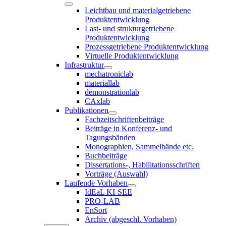
Leichtbau und materialgetriebene
Produktentwicklung
Last- und strukturgetriebene
Produktentwicklung
Prozessgetriebene Produktentwicklung
Virtuelle Produktentwicklung
Infrastruktur
mechatroniclab
materiallab
demonstrationlab
CAxlab
Publikationen
Fachzeitschriftenbeiträge
Beiträge in Konferenz- und
Tagungsbänden
Monographien, Sammelbände etc.
Buchbeiträge
Dissertations-, Habilitationsschriften
Vorträge (Auswahl)
Laufende Vorhaben
IdEaL KI-SEE
PRO-LAB
EnSort
Archiv (abgeschl. Vorhaben)