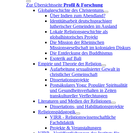
Zur Übersichtsseite
Profil & Forschung
Globalgeschichte des Christentums
Über Indien zum Abendland?
Identitätsarbeit deutschsprachiger
lutherischer Gemeinden im Ausland
Lokale Religionsgeschichte als
globalhistorisches Projekt
Die Mission der Rheinischen
Missionsgesellschaft im kolonialen Diskurs
Die Entdeckung des Buddhismus
Esoterik auf Bali
Empirie und Theorie der Religion
Aufarbeitung sexualisierter Gewalt in
christlicher Gemeinschaft
Dissertationsprojekte
Postsäkulares Yoga: Populäre Spiritualität
und Gesundheitsverhalten in Zeiten
transkultureller Verflechtungen
Literaturen und Medien der Religionen
Dissertations- und Habilitationsprojekte
Religionspädagogik
VIRR - Religionswissenschaftliche
Fachdidaktik
Projekte & Veranstaltungen