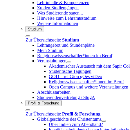
Lehrinhalte & Kompetenzen
Zu den Studiengängen
Was Studierende sagen...
Hinweise zum Lehramtsstudium
Weitere Informationen
Studium
Zur Übersichtsseite
Studium
Lehrangebot und Stundenpläne
Mein Studium
Religionswissenschaftler*innen im Beruf
Veranstaltungen
Akademischer Austausch mit dem Sapir Coll
Studentische Tagungen
GOD – reliGion gOes viDeo
Religionswissenschaftler*innen im Beruf
Open Campus und weitere Veranstaltungen
Abschlussarbeiten
Studierendenvertretung / StugA
Profil & Forschung
Zur Übersichtsseite
Profil & Forschung
Globalgeschichte des Christentums
Über Indien zum Abendland?
Identitätsarbeit deutschsprachiger lutheris