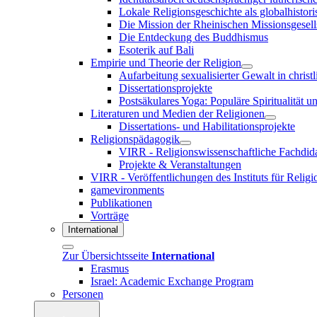
Lokale Religionsgeschichte als globalhistori
Die Mission der Rheinischen Missionsgesell
Die Entdeckung des Buddhismus
Esoterik auf Bali
Empirie und Theorie der Religion
Aufarbeitung sexualisierter Gewalt in christ
Dissertationsprojekte
Postsäkulares Yoga: Populäre Spiritualität u
Literaturen und Medien der Religionen
Dissertations- und Habilitationsprojekte
Religionspädagogik
VIRR - Religionswissenschaftliche Fachdid
Projekte & Veranstaltungen
VIRR - Veröffentlichungen des Instituts für Reli
gamevironments
Publikationen
Vorträge
International
Zur Übersichtsseite
International
Erasmus
Israel: Academic Exchange Program
Personen