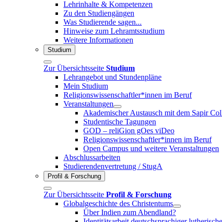
Lehrinhalte & Kompetenzen
Zu den Studiengängen
Was Studierende sagen...
Hinweise zum Lehramtsstudium
Weitere Informationen
Studium
Zur Übersichtsseite
Studium
Lehrangebot und Stundenpläne
Mein Studium
Religionswissenschaftler*innen im Beruf
Veranstaltungen
Akademischer Austausch mit dem Sapir Coll
Studentische Tagungen
GOD – reliGion gOes viDeo
Religionswissenschaftler*innen im Beruf
Open Campus und weitere Veranstaltungen
Abschlussarbeiten
Studierendenvertretung / StugA
Profil & Forschung
Zur Übersichtsseite
Profil & Forschung
Globalgeschichte des Christentums
Über Indien zum Abendland?
Identitätsarbeit deutschsprachiger lutheris