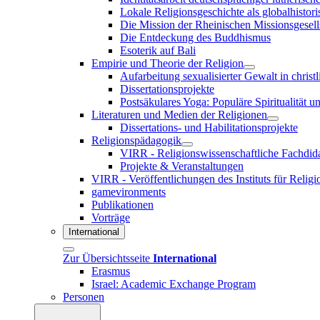
Lokale Religionsgeschichte als globalhistori
Die Mission der Rheinischen Missionsgesell
Die Entdeckung des Buddhismus
Esoterik auf Bali
Empirie und Theorie der Religion
Aufarbeitung sexualisierter Gewalt in christ
Dissertationsprojekte
Postsäkulares Yoga: Populäre Spiritualität u
Literaturen und Medien der Religionen
Dissertations- und Habilitationsprojekte
Religionspädagogik
VIRR - Religionswissenschaftliche Fachdid
Projekte & Veranstaltungen
VIRR - Veröffentlichungen des Instituts für Reli
gamevironments
Publikationen
Vorträge
International
Zur Übersichtsseite
International
Erasmus
Israel: Academic Exchange Program
Personen