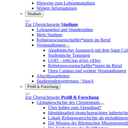
Hinweise zum Lehramtsstudium
Weitere Informationen
Studium
Zur Übersichtsseite
Studium
Lehrangebot und Stundenpläne
Mein Studium
Religionswissenschaftler*innen im Beruf
Veranstaltungen
Akademischer Austausch mit dem Sapir Coll
Studentische Tagungen
GOD – reliGion gOes viDeo
Religionswissenschaftler*innen im Beruf
Open Campus und weitere Veranstaltungen
Abschlussarbeiten
Studierendenvertretung / StugA
Profil & Forschung
Zur Übersichtsseite
Profil & Forschung
Globalgeschichte des Christentums
Über Indien zum Abendland?
Identitätsarbeit deutschsprachiger lutheris
Lokale Religionsgeschichte als globalhistori
Die Mission der Rheinischen Missionsgesell