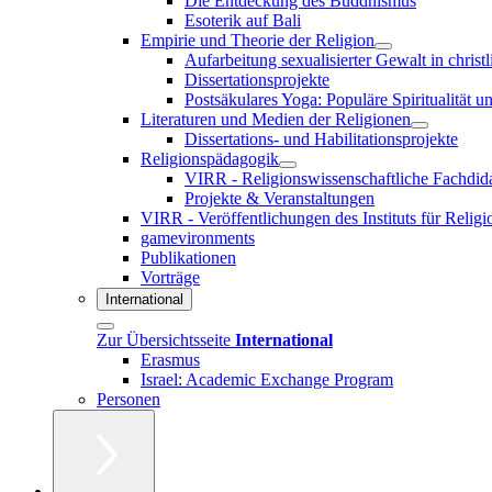
Die Entdeckung des Buddhismus
Esoterik auf Bali
Empirie und Theorie der Religion
Aufarbeitung sexualisierter Gewalt in christ
Dissertationsprojekte
Postsäkulares Yoga: Populäre Spiritualität u
Literaturen und Medien der Religionen
Dissertations- und Habilitationsprojekte
Religionspädagogik
VIRR - Religionswissenschaftliche Fachdid
Projekte & Veranstaltungen
VIRR - Veröffentlichungen des Instituts für Reli
gamevironments
Publikationen
Vorträge
International
Zur Übersichtsseite
International
Erasmus
Israel: Academic Exchange Program
Personen