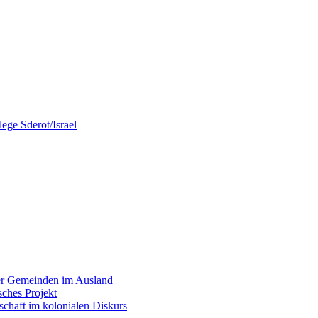
ege Sderot/Israel
cher Gemeinden im Ausland
sches Projekt
schaft im kolonialen Diskurs