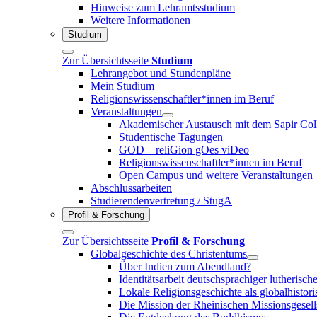
Hinweise zum Lehramtsstudium
Weitere Informationen
Studium
Zur Übersichtsseite
Studium
Lehrangebot und Stundenpläne
Mein Studium
Religionswissenschaftler*innen im Beruf
Veranstaltungen
Akademischer Austausch mit dem Sapir Coll
Studentische Tagungen
GOD – reliGion gOes viDeo
Religionswissenschaftler*innen im Beruf
Open Campus und weitere Veranstaltungen
Abschlussarbeiten
Studierendenvertretung / StugA
Profil & Forschung
Zur Übersichtsseite
Profil & Forschung
Globalgeschichte des Christentums
Über Indien zum Abendland?
Identitätsarbeit deutschsprachiger lutheris
Lokale Religionsgeschichte als globalhistori
Die Mission der Rheinischen Missionsgesell