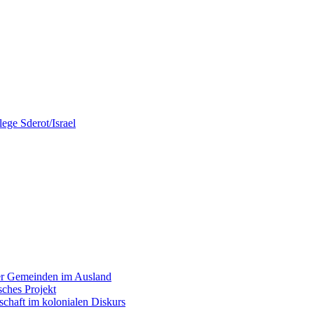
ege Sderot/Israel
cher Gemeinden im Ausland
sches Projekt
schaft im kolonialen Diskurs