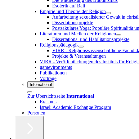
Die Entdeckung des Buddhismus
Esoterik auf Bali
Empirie und Theorie der Religion
Aufarbeitung sexualisierter Gewalt in christ
Dissertationsprojekte
Postsäkulares Yoga: Populäre Spiritualität u
Literaturen und Medien der Religionen
Dissertations- und Habilitationsprojekte
Religionspädagogik
VIRR - Religionswissenschaftliche Fachdid
Projekte & Veranstaltungen
VIRR - Veröffentlichungen des Instituts für Reli
gamevironments
Publikationen
Vorträge
International
Zur Übersichtsseite
International
Erasmus
Israel: Academic Exchange Program
Personen