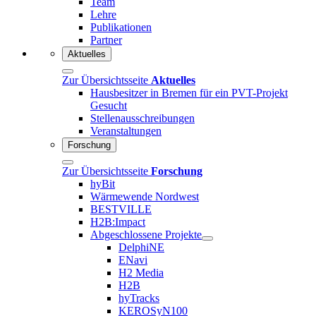
Team
Lehre
Publikationen
Partner
Aktuelles
Zur Übersichtsseite
Aktuelles
Hausbesitzer in Bremen für ein PVT-Projekt
Gesucht
Stellenausschreibungen
Veranstaltungen
Forschung
Zur Übersichtsseite
Forschung
hyBit
Wärmewende Nordwest
BESTVILLE
H2B:Impact
Abgeschlossene Projekte
DelphiNE
ENavi
H2 Media
H2B
hyTracks
KEROSyN100