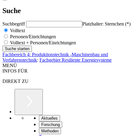
Suche
Suchbegriff
Platzhalter: Sternchen (*)
Volltext
Personen/Einrichtungen
Volltext + Personen/Einrichtungen
Fachbereich 4: Produktionstechnik -Maschinenbau und
Verfahrenstechnik
:
Fachgebiet Resiliente Energiesysteme
MENÜ
INFOS FÜR
DIREKT ZU
Aktuelles
Forschung
Methoden