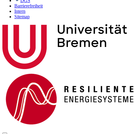
DGS
Barrierefreiheit
Intern
Sitemap