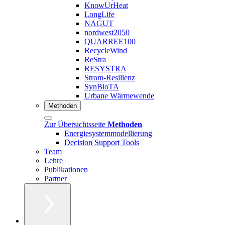
KnowUrHeat
LongLife
NAGUT
nordwest2050
QUARREE100
RecycleWind
ReStra
RESYSTRA
Strom-Resilienz
SynBioTA
Urbane Wärmewende
Methoden
Zur Übersichtsseite
Methoden
Energiesystemmodellierung
Decision Support Tools
Team
Lehre
Publikationen
Partner