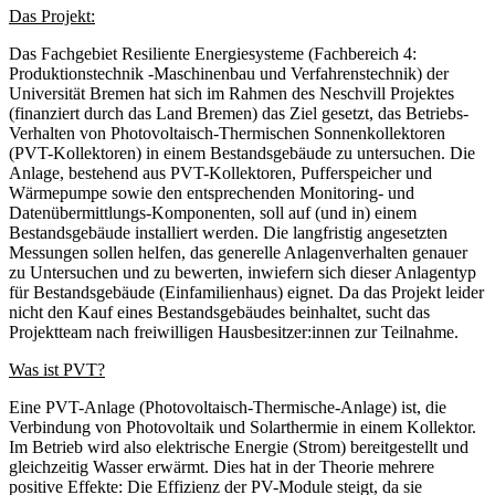
Das Projekt:
Das Fachgebiet Resiliente Energiesysteme (Fachbereich 4:
Produktionstechnik -Maschinenbau und Verfahrenstechnik) der
Universität Bremen hat sich im Rahmen des Neschvill Projektes
(finanziert durch das Land Bremen) das Ziel gesetzt, das Betriebs-
Verhalten von Photovoltaisch-Thermischen Sonnenkollektoren
(PVT-Kollektoren) in einem Bestandsgebäude zu untersuchen. Die
Anlage, bestehend aus PVT-Kollektoren, Pufferspeicher und
Wärmepumpe sowie den entsprechenden Monitoring- und
Datenübermittlungs-Komponenten, soll auf (und in) einem
Bestandsgebäude installiert werden. Die langfristig angesetzten
Messungen sollen helfen, das generelle Anlagenverhalten genauer
zu Untersuchen und zu bewerten, inwiefern sich dieser Anlagentyp
für Bestandsgebäude (Einfamilienhaus) eignet. Da das Projekt leider
nicht den Kauf eines Bestandsgebäudes beinhaltet, sucht das
Projektteam nach freiwilligen Hausbesitzer:innen zur Teilnahme.
Was ist PVT?
Eine PVT-Anlage (Photovoltaisch-Thermische-Anlage) ist, die
Verbindung von Photovoltaik und Solarthermie in einem Kollektor.
Im Betrieb wird also elektrische Energie (Strom) bereitgestellt und
gleichzeitig Wasser erwärmt. Dies hat in der Theorie mehrere
positive Effekte: Die Effizienz der PV-Module steigt, da sie