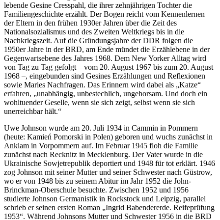
lebende Gesine Cresspahl, die ihrer zehnjährigen Tochter die
Familiengeschichte erzählt. Der Bogen reicht vom Kennenlernen
der Eltern in den frühen 1930er Jahren über die Zeit des
Nationalsozialismus und des Zweiten Weltkriegs bis in die
Nachkriegszeit. Auf die Gründungsjahre der DDR folgen die
1950er Jahre in der BRD, am Ende mündet die Erzählebene in der
Gegenwartsebene des Jahres 1968. Dem New Yorker Alltag wird
von Tag zu Tag gefolgt – vom 20. August 1967 bis zum 20. August
1968 –, eingebunden sind Gesines Erzählungen und Reflexionen
sowie Maries Nachfragen. Das Erinnern wird dabei als „Katze“
erfahren, „unabhängig, unbestechlich, ungehorsam. Und doch ein
wohltuender Geselle, wenn sie sich zeigt, selbst wenn sie sich
unerreichbar hält.“
Uwe Johnson wurde am 20. Juli 1934 in Cammin in Pommern
(heute: Kamień Pomorski in Polen) geboren und wuchs zunächst in
Anklam in Vorpommern auf. Im Februar 1945 floh die Familie
zunächst nach Recknitz in Mecklenburg. Der Vater wurde in die
Ukrainische Sowjetrepublik deportiert und 1948 für tot erklärt. 1946
zog Johnson mit seiner Mutter und seiner Schwester nach Güstrow,
wo er von 1948 bis zu seinem Abitur im Jahr 1952 die John-
Brinckman-Oberschule besuchte. Zwischen 1952 und 1956
studierte Johnson Germanistik in Rockstock und Leipzig, parallel
schrieb er seinen ersten Roman „Ingrid Babendererde. Reifeprüfung
1953“. Während Johnsons Mutter und Schwester 1956 in die BRD