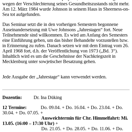
wegen der Verschlechterung seines Gesundheitszustands nicht mehr.
Am 12. März 1984 wurde Johnson in seinem Haus in Sheerness-on-
Sea tot aufgefunden.
Das Seminar setzt die in den vorherigen Semestern begonnene
Auseinandersetzung mit Uwe Johnsons „Jahrestagen“ fort. Neue
Teilnehmende sind willkommen. Es wird am Anfang des Semesters
eine Einführung geben, um das bisher Behandelte vorzustellen bzw.
in Erinnerung zu rufen. Danach setzen wir mit dem Eintrag vom 26.
April 1968 fort, d.h. der Veröffentlichung von 1973 („Bd. 3“).
Inhaltlich wird es um die Geschehnisse der Nachkriegszeit in
Mecklenburg unter sowjetischer Besatzung gehen.
Jede Ausgabe der „Jahrestage“ kann verwendet werden.
Dozentin:
Dr. Ina Düking
12 Termine:
Do. 09.04. + Do. 16.04. + Do. 23.04. + Do.
30.04. + Do. 07.05. +
Ausweichtermin für Chr. Himmelfahrt: Mi.
13.05. (16:00 – 17:30 Uhr)
+
Do. 21.05. + Do. 28.05. + Do. 11.06. + Do.