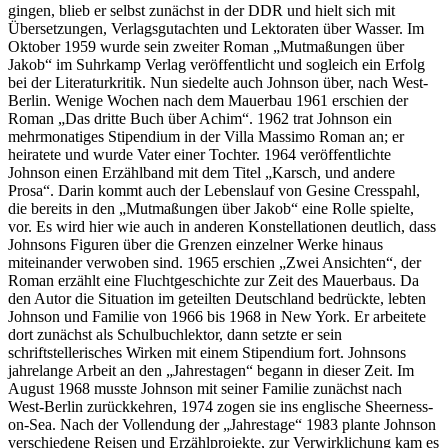
gingen, blieb er selbst zunächst in der DDR und hielt sich mit
Übersetzungen, Verlagsgutachten und Lektoraten über Wasser. Im
Oktober 1959 wurde sein zweiter Roman „Mutmaßungen über
Jakob“ im Suhrkamp Verlag veröffentlicht und sogleich ein Erfolg
bei der Literaturkritik. Nun siedelte auch Johnson über, nach West-
Berlin. Wenige Wochen nach dem Mauerbau 1961 erschien der
Roman „Das dritte Buch über Achim“. 1962 trat Johnson ein
mehrmonatiges Stipendium in der Villa Massimo Roman an; er
heiratete und wurde Vater einer Tochter. 1964 veröffentlichte
Johnson einen Erzählband mit dem Titel „Karsch, und andere
Prosa“. Darin kommt auch der Lebenslauf von Gesine Cresspahl,
die bereits in den „Mutmaßungen über Jakob“ eine Rolle spielte,
vor. Es wird hier wie auch in anderen Konstellationen deutlich, dass
Johnsons Figuren über die Grenzen einzelner Werke hinaus
miteinander verwoben sind. 1965 erschien „Zwei Ansichten“, der
Roman erzählt eine Fluchtgeschichte zur Zeit des Mauerbaus. Da
den Autor die Situation im geteilten Deutschland bedrückte, lebten
Johnson und Familie von 1966 bis 1968 in New York. Er arbeitete
dort zunächst als Schulbuchlektor, dann setzte er sein
schriftstellerisches Wirken mit einem Stipendium fort. Johnsons
jahrelange Arbeit an den „Jahrestagen“ begann in dieser Zeit. Im
August 1968 musste Johnson mit seiner Familie zunächst nach
West-Berlin zurückkehren, 1974 zogen sie ins englische Sheerness-
on-Sea. Nach der Vollendung der „Jahrestage“ 1983 plante Johnson
verschiedene Reisen und Erzählprojekte, zur Verwirklichung kam es