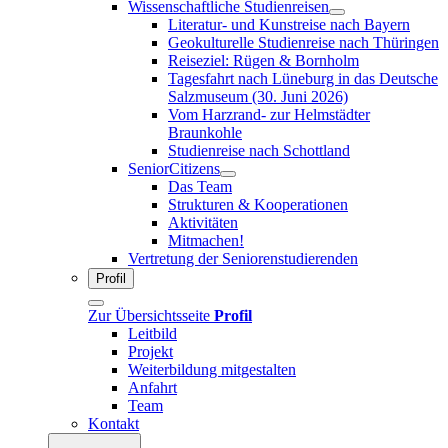
Wissenschaftliche Studienreisen
Literatur- und Kunstreise nach Bayern
Geokulturelle Studienreise nach Thüringen
Reiseziel: Rügen & Bornholm
Tagesfahrt nach Lüneburg in das Deutsche
Salzmuseum (30. Juni 2026)
Vom Harzrand- zur Helmstädter
Braunkohle
Studienreise nach Schottland
SeniorCitizens
Das Team
Strukturen & Kooperationen
Aktivitäten
Mitmachen!
Vertretung der Seniorenstudierenden
Profil
Zur Übersichtsseite
Profil
Leitbild
Projekt
Weiterbildung mitgestalten
Anfahrt
Team
Kontakt