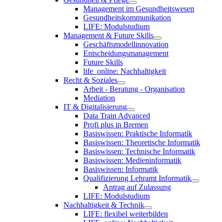
Management im Gesundheitswesen
Gesundheitskommunikation
LIFE: Modulstudium
Management & Future Skills
Geschäftsmodellinnovation
Entscheidungsmanagement
Future Skills
life_online: Nachhaltigkeit
Recht & Soziales
Arbeit - Beratung - Organisation
Mediation
IT & Digitalisierung
Data Train Advanced
Profi plus in Bremen
Basiswissen: Praktische Informatik
Basiswissen: Theoretische Informatik
Basiswissen: Technische Informatik
Basiswissen: Medieninformatik
Basiswissen: Informatik
Qualifizierung Lehramt Informatik
Antrag auf Zulassung
LIFE: Modulstudium
Nachhaltigkeit & Technik
LIFE: flexibel weiterbilden