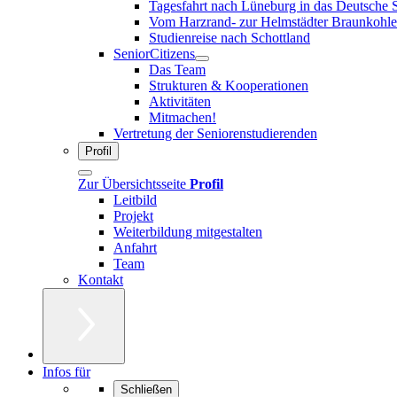
Tagesfahrt nach Lüneburg in das Deutsche 
Vom Harzrand- zur Helmstädter Braunkohle
Studienreise nach Schottland
SeniorCitizens
Das Team
Strukturen & Kooperationen
Aktivitäten
Mitmachen!
Vertretung der Seniorenstudierenden
Profil
Zur Übersichtsseite
Profil
Leitbild
Projekt
Weiterbildung mitgestalten
Anfahrt
Team
Kontakt
Infos für
Schließen