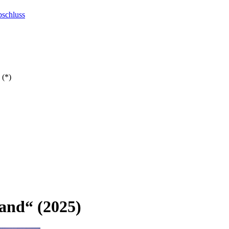
bschluss
 (*)
and“ (2025)