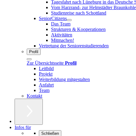
Tagesfahrt nach Lüneburg in das Deutsche 
Vom Harzrand- zur Helmstädter Braunkohle
Studienreise nach Schottland
SeniorCitizens
Das Team
Strukturen & Kooperationen
Aktivitäten
Mitmachen!
Vertretung der Seniorenstudierenden
Profil
Zur Übersichtsseite
Profil
Leitbild
Projekt
Weiterbildung mitgestalten
Anfahrt
Team
Kontakt
Infos für
Schließen