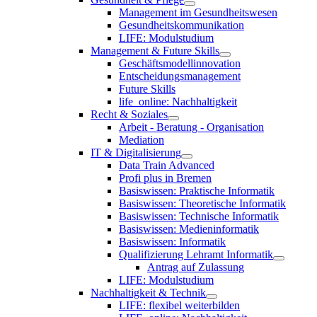
Management im Gesundheitswesen
Gesundheitskommunikation
LIFE: Modulstudium
Management & Future Skills
Geschäftsmodellinnovation
Entscheidungsmanagement
Future Skills
life_online: Nachhaltigkeit
Recht & Soziales
Arbeit - Beratung - Organisation
Mediation
IT & Digitalisierung
Data Train Advanced
Profi plus in Bremen
Basiswissen: Praktische Informatik
Basiswissen: Theoretische Informatik
Basiswissen: Technische Informatik
Basiswissen: Medieninformatik
Basiswissen: Informatik
Qualifizierung Lehramt Informatik
Antrag auf Zulassung
LIFE: Modulstudium
Nachhaltigkeit & Technik
LIFE: flexibel weiterbilden