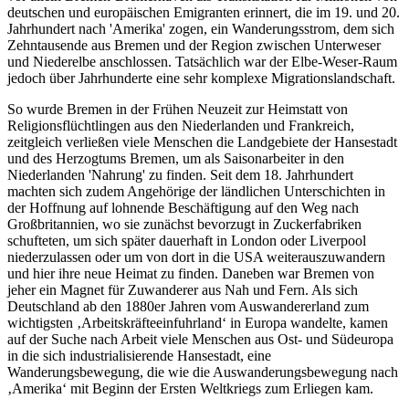
deutschen und europäischen Emigranten erinnert, die im 19. und 20.
Jahrhundert nach 'Amerika' zogen, ein Wanderungsstrom, dem sich
Zehntausende aus Bremen und der Region zwischen Unterweser
und Niederelbe anschlossen. Tatsächlich war der Elbe-Weser-Raum
jedoch über Jahrhunderte eine sehr komplexe Migrationslandschaft.
So wurde Bremen in der Frühen Neuzeit zur Heimstatt von
Religionsflüchtlingen aus den Niederlanden und Frankreich,
zeitgleich verließen viele Menschen die Landgebiete der Hansestadt
und des Herzogtums Bremen, um als Saisonarbeiter in den
Niederlanden 'Nahrung' zu finden. Seit dem 18. Jahrhundert
machten sich zudem Angehörige der ländlichen Unterschichten in
der Hoffnung auf lohnende Beschäftigung auf den Weg nach
Großbritannien, wo sie zunächst bevorzugt in Zuckerfabriken
schufteten, um sich später dauerhaft in London oder Liverpool
niederzulassen oder um von dort in die USA weiterauszuwandern
und hier ihre neue Heimat zu finden. Daneben war Bremen von
jeher ein Magnet für Zuwanderer aus Nah und Fern. Als sich
Deutschland ab den 1880er Jahren vom Auswandererland zum
wichtigsten ‚Arbeitskräfteeinfuhrland‘ in Europa wandelte, kamen
auf der Suche nach Arbeit viele Menschen aus Ost- und Südeuropa
in die sich industrialisierende Hansestadt, eine
Wanderungsbewegung, die wie die Auswanderungsbewegung nach
‚Amerika‘ mit Beginn der Ersten Weltkriegs zum Erliegen kam.