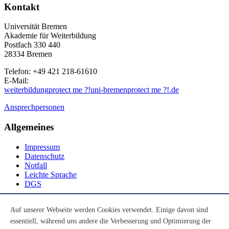
Kontakt
Universität Bremen
Akademie für Weiterbildung
Postfach 330 440
28334 Bremen
Telefon: +49 421 218-61610
E-Mail:
weiterbildung
protect me ?!
uni-bremen
protect me ?!
.de
Ansprechpersonen
Allgemeines
Impressum
Datenschutz
Notfall
Leichte Sprache
DGS
Social Media
Auf unserer Webseite werden Cookies verwendet. Einige davon sind
essentiell, während uns andere die Verbesserung und Optimierung der
Youtube