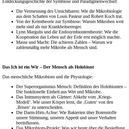
Entdeckungsgeschichte der Symbiose und Paradigmenwechsel:
Die Vermessung des Unsichtbaren: Wie die Mikrobiologie
aus dem Schatten von Louis Pasteur und Robert Koch trat.
Von der Keimtheorie zur Symbiose: Warum Mikroben weit
mehr sind als nur Krankheitserreger.
Lynn Margulis und die Endosymbiontentheorie: Wie die
Kooperation das Leben auf der Erde erst möglich machte.
Masse und Macht: Die schieren Zahlen – Warum wir
zahlenmäßig mehr Mikrobe als Mensch sind.
Das Ich ist ein Wir – Der Mensch als Holobiont
Das menschliche Mikrobiom und die Physiologie:
Der Superorganismus Mensch: Definition des Holobionten –
Die funktionelle Einheit aus Wirt und Mikrobe.
Das Immunsystem als Gärtner: Abkehr vom ‚Kriegs-
Modell‘. Wie unser Körper lernt, die ‚Guten‘ von den
‚Bösen‘ zu unterscheiden.
Die Darm-Hirn-Achse: Wie Bakterien über Botenstoffe
unsere Stimmung, unseren Appetit und unser Verhalten
beeinflussen.
Das Mikrobiom-Projekt: Was wir heute über die Besiedlung