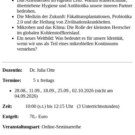
Das Artensterben im eigenen Leib: Warum Kaiserschnitte,
übertriebene Hygiene und Antibiotika unsere inneren Partner
bedrohen.
Die Medizin der Zukunft: Fäkaltransplantationen, Probiotika
2.0 und die Heilung von Zivilisationskrankheiten.
Mikroben und das Klima: Die Rolle der kleinsten Herrscher
im globalen Kohlenstoffkreislauf.
Ein neues Weltbild: Was bedeutet es für unsere Identität,
wenn wir uns als Teil eines mikrobiellen Kontinuums
verstehen?
Dozentin:
Dr. Julia Otte
Termine:
5 x freitags
28.08., 11.09., 18.09., 25.09., 02.10.2026 (nicht am
04.09.2026
)
Zeit:
10:00 (s.t.) bis 12:15 Uhr (3 Unterrichtsstunden)
Entgelt:
70,- Euro
Veranstaltungsart
: Online-Seminarreihe