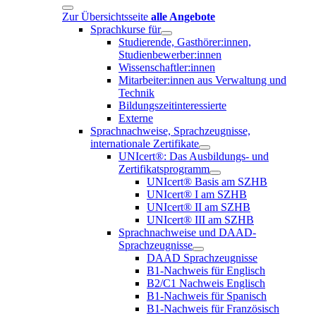
Zur Übersichtsseite
alle Angebote
Sprachkurse für
Studierende, Gasthörer:innen,
Studienbewerber:innen
Wissenschaftler:innen
Mitarbeiter:innen aus Verwaltung und
Technik
Bildungszeitinteressierte
Externe
Sprachnachweise, Sprachzeugnisse,
internationale Zertifikate
UNIcert®: Das Ausbildungs- und
Zertifikatsprogramm
UNIcert® Basis am SZHB
UNIcert® I am SZHB
UNIcert® II am SZHB
UNIcert® III am SZHB
Sprachnachweise und DAAD-
Sprachzeugnisse
DAAD Sprachzeugnisse
B1-Nachweis für Englisch
B2/C1 Nachweis Englisch
B1-Nachweis für Spanisch
B1-Nachweis für Französisch