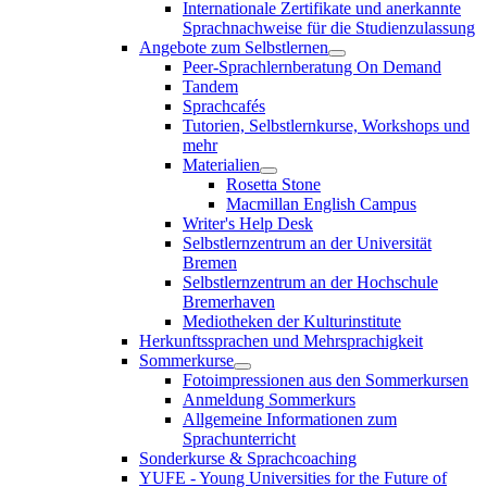
Internationale Zertifikate und anerkannte
Sprachnachweise für die Studienzulassung
Angebote zum Selbstlernen
Peer-Sprachlernberatung On Demand
Tandem
Sprachcafés
Tutorien, Selbstlernkurse, Workshops und
mehr
Materialien
Rosetta Stone
Macmillan English Campus
Writer's Help Desk
Selbstlernzentrum an der Universität
Bremen
Selbstlernzentrum an der Hochschule
Bremerhaven
Mediotheken der Kulturinstitute
Herkunftssprachen und Mehrsprachigkeit
Sommerkurse
Fotoimpressionen aus den Sommerkursen
Anmeldung Sommerkurs
Allgemeine Informationen zum
Sprachunterricht
Sonderkurse & Sprachcoaching
YUFE - Young Universities for the Future of