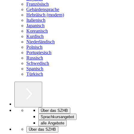
Französisch
Gebärdensprache
Hebräisch (modern)
Italienisch
Japanisch
Koreanisch
Kurdisch
Niederländisch
Polnisch
Portugiesisch
Russisch
Schwedisch
Spanisch
Türkisch
Über das SZHB
Sprachkursangebot
alle Angebote
Über das SZHB