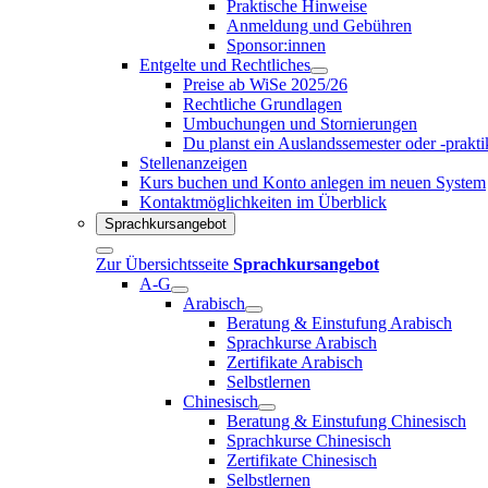
Praktische Hinweise
Anmeldung und Gebühren
Sponsor:innen
Entgelte und Rechtliches
Preise ab WiSe 2025/26
Rechtliche Grundlagen
Umbuchungen und Stornierungen
Du planst ein Auslandssemester oder -prakt
Stellenanzeigen
Kurs buchen und Konto anlegen im neuen System
Kontaktmöglichkeiten im Überblick
Sprachkursangebot
Zur Übersichtsseite
Sprachkursangebot
A-G
Arabisch
Beratung & Einstufung Arabisch
Sprachkurse Arabisch
Zertifikate Arabisch
Selbstlernen
Chinesisch
Beratung & Einstufung Chinesisch
Sprachkurse Chinesisch
Zertifikate Chinesisch
Selbstlernen